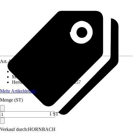
Art.-Nr.
4693241
Artikeltyp
:
Schalter
Montageart
:
Unterputz
Herstellerartikelnummer
:
588529557
Mehr Artikeldetails
Menge (ST)
1 ST
Verkauf durch:
HORNBACH