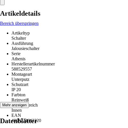
Artikeldetails
Bereich überspringen
Artikeltyp
Schalter
Ausführung
Jalousieschalter
Serie
Athenis
Herstellerartikelnummer
588529557
Montageart
Unterputz
Schutzart
IP 20
Farbton
Reinweiß
Einsatzbereich
Mehr anzeigen
Innen
EAN
Datenblätter
4008224643320