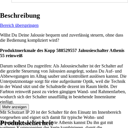
Beschreibung
Bereich überspringen
Willst Du Deine Jalousie bequem und zuverlässig steuern, ohne dass
die Bedienung kompliziert wird?
Produktmerkmale des Kopp 588529557 Jalousieschalter Athenis
55 reinweiß
Darum solltest Du zugreifen: Als Jalousieschalter ist der Schalter auf
die gezielte Steuerung von Jalousien ausgelegt, sodass Du Auf- und
Abbewegungen im Alltag sauber und kontrolliert auslösen kannst. Die
Unterputzmontage sorgt für eine aufgeräumte Optik, weil die Technik
in der Wand sitzt und die Schaltstelle dezent im Raum bleibt. Der
Farbton reinweiß passt zu vielen gängigen Wand- und Rahmenfarben,
wodurch sich der Schalter unauffällig in bestehende Innenräume
einfügt.
Mehr anzeigen
Mit Schutzart IP 20 ist der Schalter für den Einsatz im Innenbereich
vorgesehen und eignet sich damit für typische Wohn- und
Produktsicherheit
Arbeitsräume. Als Teil der Serie Athenis kannst Du ihn gut mit
weiteren Komponenten der Serie kombinieren, damit die