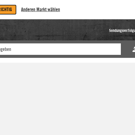
RICHTIG
Anderen Markt wählen
Sendungsverfolg