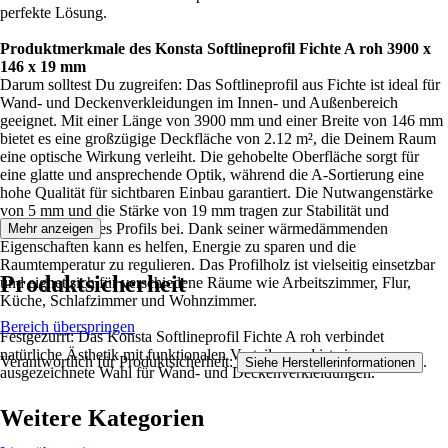
perfekte Lösung.
Produktmerkmale des Konsta Softlineprofil Fichte A roh 3900 x
146 x 19 mm
Darum solltest Du zugreifen: Das Softlineprofil aus Fichte ist ideal für
Wand- und Deckenverkleidungen im Innen- und Außenbereich
geeignet. Mit einer Länge von 3900 mm und einer Breite von 146 mm
bietet es eine großzügige Deckfläche von 2.12 m², die Deinem Raum
eine optische Wirkung verleiht. Die gehobelte Oberfläche sorgt für
eine glatte und ansprechende Optik, während die A-Sortierung eine
hohe Qualität für sichtbaren Einbau garantiert. Die Nutwangenstärke
von 5 mm und die Stärke von 19 mm tragen zur Stabilität und
Langlebigkeit des Profils bei. Dank seiner wärmedämmenden
Mehr anzeigen
Eigenschaften kann es helfen, Energie zu sparen und die
Raumtemperatur zu regulieren. Das Profilholz ist vielseitig einsetzbar
Produktsicherheit
und eignet sich für verschiedene Räume wie Arbeitszimmer, Flur,
Küche, Schlafzimmer und Wohnzimmer.
Bereich überspringen
Festgezurrt: Das Konsta Softlineprofil Fichte A roh verbindet
natürliche Ästhetik mit funktionalen Vorteilen und ist eine
Verantwortlich für Produktsicherheit:
.
Siehe Herstellerinformationen
ausgezeichnete Wahl für Wand- und Deckenverkleidungen.
Weitere Kategorien