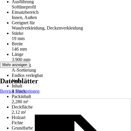
Ausführung
Softlineprofil
Einsatzbereich
Innen, Außen
Geeignet für
Wandverkleidung, Deckenverkleidung
Stärke
19 mm
Breite
146 mm
Länge
3.900 mm
Sortierung
Mehr anzeigen
A-Sortierung
Endlos verlegbar
Datenblätter
Nein
Inhalt
Bereich überspringen
4 Stück
Packinhalt
2,280 m²
Deckfläche
2,12 m²
Holzart
Fichte
Grundfarbe