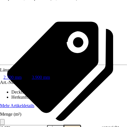
Länge
2.700 mm
3.900 mm
Art.-Nr.
3558290
Deckfläche
:
2,12 m²
Herkunftsland
:
Finnland
Mehr Artikeldetails
Menge (m²)