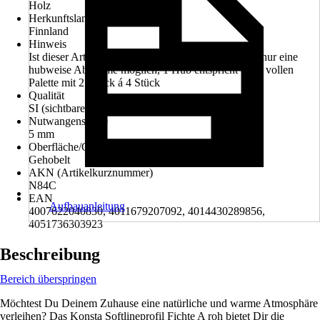
Holz
Herkunftsland
Finnland
Hinweis
Ist dieser Artikel in Ihrem Markt nicht am Lager, ist nur eine
hubweise Abnahme möglich, 1 Hub entspricht einer vollen
Palette mit 21 Pack á 4 Stück
Qualität
SI (sichtbarer Einbau)
Nutwangenstärke
5 mm
Oberfläche/Oberflächenbehandlung
Gehobelt
AKN (Artikelkurznummer)
N84C
EAN
Aufbauanleitung
4007622040830, 4011679207092, 4014430289856,
4051736303923
Beschreibung
Bereich überspringen
Möchtest Du Deinem Zuhause eine natürliche und warme Atmosphäre
verleihen? Das Konsta Softlineprofil Fichte A roh bietet Dir die