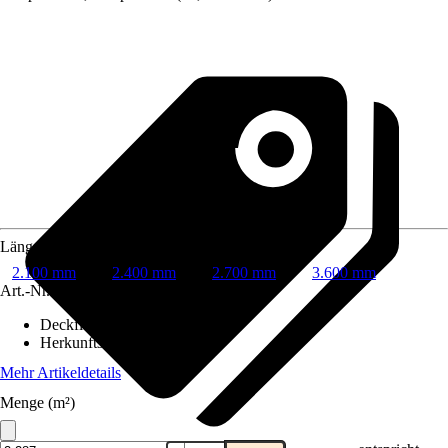
Länge
2.100 mm
2.400 mm
2.700 mm
3.600 mm
Art.-Nr.
3770874
Deckfläche
:
2,1 m²
Herkunftsland
:
Nordeuropa
Mehr Artikeldetails
Menge (m²)