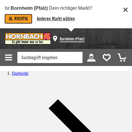
Ist
Bornheim (Pfalz)
Dein richtiger Markt?
JA, RICHTIG
Anderen Markt wählen
Bornheim (Pfalz)
Startseite