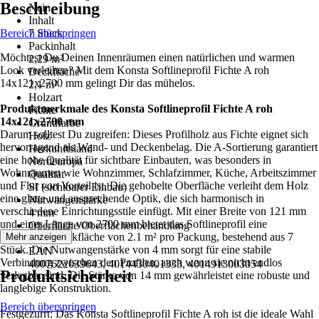
Beschreibung
Nein
Inhalt
Bereich überspringen
7 Stück
Packinhalt
Möchtest Du Deinen Innenräumen einen natürlichen und warmen
2,29 m²
Look verleihen? Mit dem Konsta Softlineprofil Fichte A roh
Deckfläche
14x121x2700 mm gelingt Dir das mühelos.
2,1 m²
Holzart
Produktmerkmale des Konsta Softlineprofil Fichte A roh
Fichte
14x121x2700 mm
Grundfarbe
Darum solltest Du zugreifen: Dieses Profilholz aus Fichte eignet sich
Holz
hervorragend als Wand- und Deckenbelag. Die A-Sortierung garantiert
Herkunftsland
eine hohe Qualität für sichtbare Einbauten, was besonders in
Nordeuropa
Wohnräumen wie Wohnzimmer, Schlafzimmer, Küche, Arbeitszimmer
Qualität
und Flur von Vorteil ist. Die gehobelte Oberfläche verleiht dem Holz
SI (sichtbarer Einbau)
eine glatte und ansprechende Optik, die sich harmonisch in
Nutwangenstärke
verschiedene Einrichtungsstile einfügt. Mit einer Breite von 121 mm
4 mm
und einer Länge von 2700 mm bietet das Softlineprofil eine
Oberfläche/Oberflächenbehandlung
großzügige Deckfläche von 2.1 m² pro Packung, bestehend aus 7
Mehr anzeigen
Gehobelt
Stück. Die Nutwangenstärke von 4 mm sorgt für eine stabile
EAN
Verbindung zwischen den Profilen, auch wenn sie nicht endlos
4007622039643, 4014430401333, 4014913003054
Produktsicherheit
verlegbar sind. Die Stärke von 14 mm gewährleistet eine robuste und
langlebige Konstruktion.
Bereich überspringen
Festgezurrt: Das Konsta Softlineprofil Fichte A roh ist die ideale Wahl