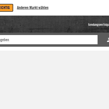
RICHTIG
Anderen Markt wählen
Sendungsverfolg