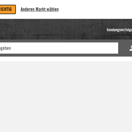
RICHTIG
Anderen Markt wählen
Sendungsverfolg