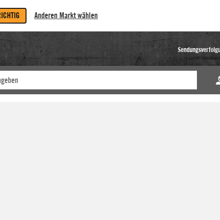
RICHTIG
Anderen Markt wählen
Sendungsverfolg