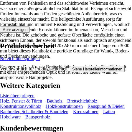
Entfernen von Fehlstellen und das schichtweise Verleimen erreicht,
was zu einer außergewöhnlichen Stabilität führt. Es eignet sich sowohl
für den Innen- als auch für den geschützten Außenbereich, was es
vielseitig einsetzbar macht. Die keilgezinkte Ausführung sorgt für
Formstabilität und minimiert Rissbildung und Verwerfungen, wodurch
es ideal für tragende Konstruktionen im Innenausbau, Messebau und
Mehr anzeigen
Neubau ist. Die gehobelte und gefaste Oberfläche ermöglicht einen
sichtbaren Einbau, der sowohl funktional als auch optisch ansprechend
Produktsicherheit
ist. Mit einer Dimension von 120x240 mm und einer Länge von 3000
mm bietet dieses Kantholz die perfekte Grundlage für Wand-, Boden-
und Deckenanwendungen.
Bereich überspringen
Festgezurrt: Das Konsta Brettschichtholz vereint hohe Tragfähigkeit
Verantwortlich für Produktsicherheit:
.
Siehe Herstellerinformationen
mit einer ansprechenden Optik und ist somit die ideale Wahl für
anspruchsvolle Bauprojekte.
Weitere Kategorien
Liste überspringen
Holz, Fenster & Türen
Bauholz
Brettschichtholz
Konstruktionsvollholz
Holzkonstruktionen
Rauspund & Dielen
Baubretter, Schalbretter & Baudielen
Kreuzrahmen
Latten
Hobelware
Bausperrholz
Kundenbewertungen