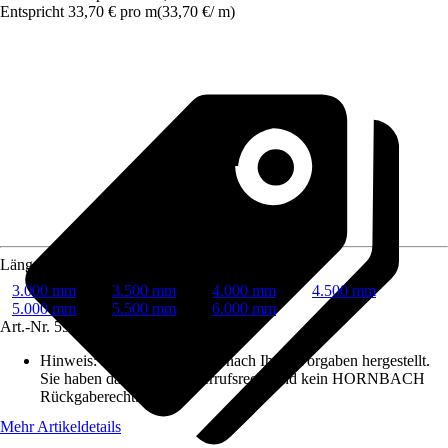
Entspricht 33,70 € pro m
(
33,70 €
/
m
)
Länge
3.000 mm
3.500 mm
4.000 mm
4.500 mm
5.000 mm
5.500 mm
6.000 mm
Art.-Nr.
5955449
Hinweis: Dieser Artikel wird nach Ihren Vorgaben hergestellt.
Sie haben daher kein Widerrufsrecht und kein HORNBACH
Rückgaberecht.
Mehr Artikeldetails