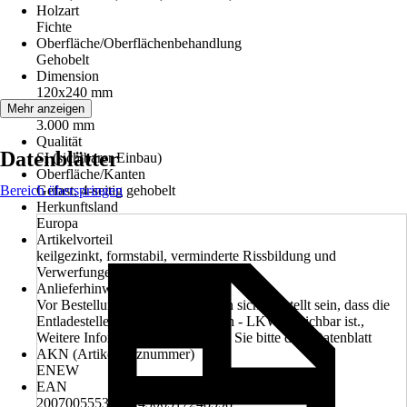
Holzart
Fichte
Oberfläche/Oberflächenbehandlung
Gehobelt
Dimension
120x240 mm
Länge
Mehr anzeigen
3.000 mm
Qualität
Datenblätter
SI (sichtbarer Einbau)
Oberfläche/Kanten
Bereich überspringen
Gefast, 4-seitig gehobelt
Herkunftsland
Europa
Artikelvorteil
keilgezinkt, formstabil, verminderte Rissbildung und
Verwerfungen
Anlieferhinweis
Vor Bestellung muss vom Kunden sichergestellt sein, dass die
Entladestelle mit einem 40 Tonnen - LKW erreichbar ist.,
Weitere Informationen entnehmen Sie bitte dem Datenblatt
AKN (Artikelkurznummer)
ENEW
EAN
2007005553560, 4306517248598