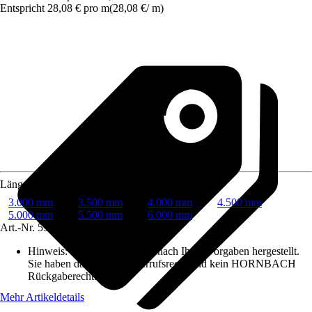
Entspricht 28,08 € pro m
(
28,08 €
/
m
)
Länge
3.000 mm
3.500 mm
4.000 mm
4.500 mm
5.000 mm
5.500 mm
6.000 mm
Art.-Nr.
5955360
Hinweis: Dieser Artikel wird nach Ihren Vorgaben hergestellt.
Sie haben daher kein Widerrufsrecht und kein HORNBACH
Rückgaberecht.
Mehr Artikeldetails