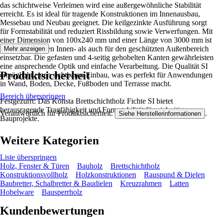
das schichtweise Verleimen wird eine außergewöhnliche Stabilität
erreicht. Es ist ideal für tragende Konstruktionen im Innenausbau,
Messebau und Neubau geeignet. Die keilgezinkte Ausführung sorgt
für Formstabilität und reduziert Rissbildung sowie Verwerfungen. Mit
einer Dimension von 100x240 mm und einer Länge von 3000 mm ist
es sowohl für den Innen- als auch für den geschützten Außenbereich
Mehr anzeigen
einsetzbar. Die gefasten und 4-seitig gehobelten Kanten gewährleisten
eine ansprechende Optik und einfache Verarbeitung. Die Qualität SI
Produktsicherheit
ermöglicht einen sichtbaren Einbau, was es perfekt für Anwendungen
in Wand, Boden, Decke, Fußboden und Terrasse macht.
Bereich überspringen
Festgezurrt: Das Konsta Brettschichtholz Fichte SI bietet
herausragende Tragfähigkeit und Formstabilität für vielseitige
Verantwortlich für Produktsicherheit:
.
Siehe Herstellerinformationen
Bauprojekte.
Weitere Kategorien
Liste überspringen
Holz, Fenster & Türen
Bauholz
Brettschichtholz
Konstruktionsvollholz
Holzkonstruktionen
Rauspund & Dielen
Baubretter, Schalbretter & Baudielen
Kreuzrahmen
Latten
Hobelware
Bausperrholz
Kundenbewertungen