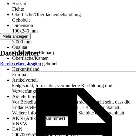
Holzart
Fichte
Oberfläche/Oberflächenbehandlung
Gehobelt
Dimension
100x240 mm
Länge
Mehr anzeigen
3.000 mm
Qualität
Datenblätter
SI (sichtbarer Einbau)
Oberfläche/Kanten
Bereich überspringen
Gefast, 4-seitig gehobelt
Herkunftsland
Europa
Artikelvorteil
keilgezinkt, formstabil, verminderte Rissbildung und
Verwerfungen
Anlieferhinweis
Vor Bestellung muss vom Kunden sichergestellt sein, dass die
Entladestelle mit einem 40 Tonnen - LKW erreichbar ist.,
Weitere Informationen entnehmen Sie bitte dem Datenblatt
AKN (Artikelkurznummer)
VNVW
EAN
2007005552679, 4306517247706