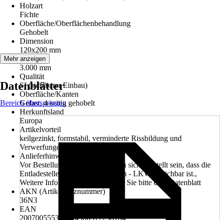
Holzart
Fichte
Oberfläche/Oberflächenbehandlung
Gehobelt
Dimension
120x200 mm
Länge
Mehr anzeigen
3.000 mm
Qualität
Datenblätter
SI (sichtbarer Einbau)
Oberfläche/Kanten
Bereich überspringen
Gefast, 4-seitig gehobelt
Herkunftsland
Europa
Artikelvorteil
keilgezinkt, formstabil, verminderte Rissbildung und
Verwerfungen
Anlieferhinweis
Vor Bestellung muss vom Kunden sichergestellt sein, dass die
Entladestelle mit einem 40 Tonnen - LKW erreichbar ist.,
Weitere Informationen entnehmen Sie bitte dem Datenblatt
AKN (Artikelkurznummer)
36N3
EAN
2007005553447, 4306517258184