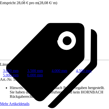
Entspricht 28,08 € pro m
(
28,08 €
/
m
)
Länge
3.000 mm
3.500 mm
4.000 mm
4.500 mm
5.000 mm
6.000 mm
Art.-Nr.
5955437
Hinweis: Dieser Artikel wird nach Ihren Vorgaben hergestellt.
Sie haben daher kein Widerrufsrecht und kein HORNBACH
Rückgaberecht.
Mehr Artikeldetails