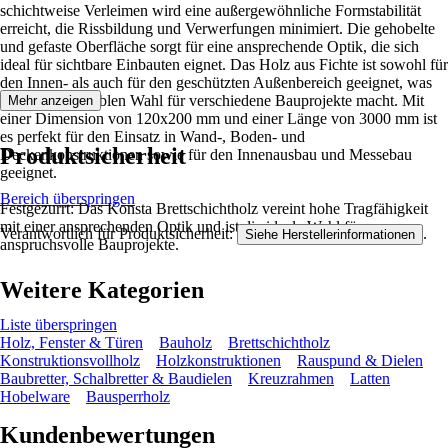
schichtweise Verleimen wird eine außergewöhnliche Formstabilität
erreicht, die Rissbildung und Verwerfungen minimiert. Die gehobelte
und gefaste Oberfläche sorgt für eine ansprechende Optik, die sich
ideal für sichtbare Einbauten eignet. Das Holz aus Fichte ist sowohl für
den Innen- als auch für den geschützten Außenbereich geeignet, was
es zu einer flexiblen Wahl für verschiedene Bauprojekte macht. Mit
Mehr anzeigen
einer Dimension von 120x200 mm und einer Länge von 3000 mm ist
es perfekt für den Einsatz in Wand-, Boden- und
Produktsicherheit
Deckenkonstruktionen sowie für den Innenausbau und Messebau
geeignet.
Bereich überspringen
Festgezurrt: Das Konsta Brettschichtholz vereint hohe Tragfähigkeit
mit einer ansprechenden Optik und ist die ideale Wahl für
Verantwortlich für Produktsicherheit:
.
Siehe Herstellerinformationen
anspruchsvolle Bauprojekte.
Weitere Kategorien
Liste überspringen
Holz, Fenster & Türen
Bauholz
Brettschichtholz
Konstruktionsvollholz
Holzkonstruktionen
Rauspund & Dielen
Baubretter, Schalbretter & Baudielen
Kreuzrahmen
Latten
Hobelware
Bausperrholz
Kundenbewertungen