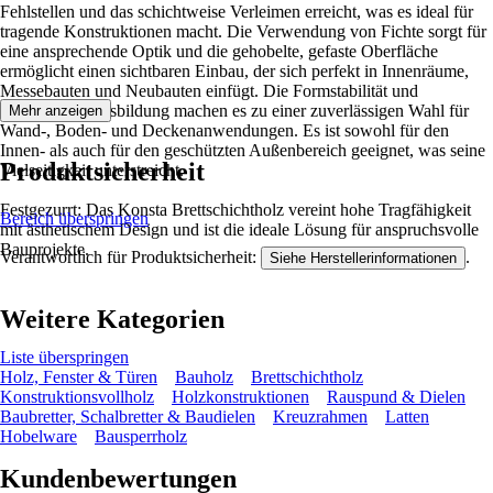
Fehlstellen und das schichtweise Verleimen erreicht, was es ideal für
tragende Konstruktionen macht. Die Verwendung von Fichte sorgt für
eine ansprechende Optik und die gehobelte, gefaste Oberfläche
ermöglicht einen sichtbaren Einbau, der sich perfekt in Innenräume,
Messebauten und Neubauten einfügt. Die Formstabilität und
verminderte Rissbildung machen es zu einer zuverlässigen Wahl für
Mehr anzeigen
Wand-, Boden- und Deckenanwendungen. Es ist sowohl für den
Innen- als auch für den geschützten Außenbereich geeignet, was seine
Produktsicherheit
Vielseitigkeit unterstreicht.
Festgezurrt: Das Konsta Brettschichtholz vereint hohe Tragfähigkeit
Bereich überspringen
mit ästhetischem Design und ist die ideale Lösung für anspruchsvolle
Bauprojekte.
Verantwortlich für Produktsicherheit:
.
Siehe Herstellerinformationen
Weitere Kategorien
Liste überspringen
Holz, Fenster & Türen
Bauholz
Brettschichtholz
Konstruktionsvollholz
Holzkonstruktionen
Rauspund & Dielen
Baubretter, Schalbretter & Baudielen
Kreuzrahmen
Latten
Hobelware
Bausperrholz
Kundenbewertungen