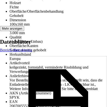
Holzart
Fichte
Oberfläche/Oberflächenbehandlung
Gehobelt
Dimension
100x160 mm
Länge
Mehr anzeigen
3.000 mm
Qualität
Datenblätter
SI (sichtbarer Einbau)
Oberfläche/Kanten
Bereich überspringen
Gefast, 4-seitig gehobelt
Herkunftsland
Europa
Artikelvorteil
keilgezinkt, formstabil, verminderte Rissbildung und
Verwerfungen
Anlieferhinweis
Vor Bestellung muss vom Kunden sichergestellt sein, dass die
Entladestelle mit einem 40 Tonnen - LKW erreichbar ist.,
Weitere Informationen entnehmen Sie bitte dem Datenblatt
AKN (Artikelkurznummer)
SPYK
EAN
2007005552419, 4306517247447