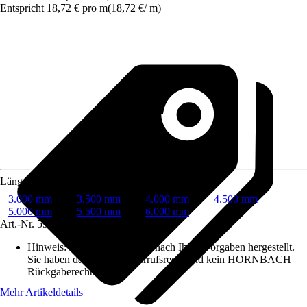
Entspricht 18,72 € pro m
(
18,72 €
/
m
)
Länge
3.000 mm
3.500 mm
4.000 mm
4.500 mm
5.000 mm
5.500 mm
6.000 mm
Art.-Nr.
5955334
Hinweis: Dieser Artikel wird nach Ihren Vorgaben hergestellt.
Sie haben daher kein Widerrufsrecht und kein HORNBACH
Rückgaberecht.
Mehr Artikeldetails