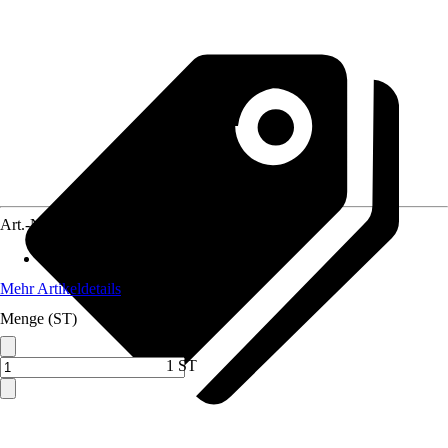
Art.-Nr.
2442980
Material
:
Stahl
Mehr Artikeldetails
Menge (ST)
1 ST