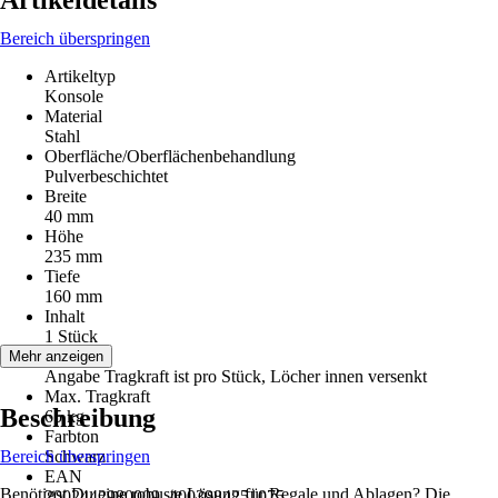
Artikeldetails
Bereich überspringen
Artikeltyp
Konsole
Material
Stahl
Oberfläche/Oberflächenbehandlung
Pulverbeschichtet
Breite
40 mm
Höhe
235 mm
Tiefe
160 mm
Inhalt
1 Stück
Hinweis
Mehr anzeigen
Angabe Tragkraft ist pro Stück, Löcher innen versenkt
Max. Tragkraft
Beschreibung
65 kg
Farbton
Bereich überspringen
Schwarz
EAN
Benötigst Du eine robuste Lösung für Regale und Ablagen? Die
2002442980009, 4003984251075