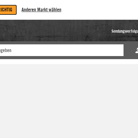
RICHTIG
Anderen Markt wählen
Sendungsverfolg