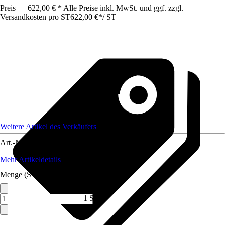
Preis — 622,00 € * Alle Preise inkl. MwSt. und ggf. zzgl.
Versandkosten pro ST
622,00 €
*
/
ST
Weitere Artikel des Verkäufers
Art.-Nr.
12320683
Mehr Artikeldetails
Menge (ST)
1 ST