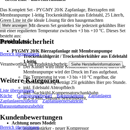
Das Komplett Set - PYGMY 20/K Zapfanlage, Bierzapfen mit
Membranpumpe 1-leitig Trockenkühlgerät aus Edelstahl, 25 Liter/h,
Green Line ist die ideale Lösung für den hausgemachten
Bierausschank. Mit diesem Set genießen Sie jederzeit gekühltes Bier
Mehr anzeigen
mit einer regulierten Temperatur zwischen +3 bis +10 °C. Dieses Set
besteht aus:
Produktsicherheit
Bestehend aus:
PYGMY 20/K Bierzapfanlage mit Membranpumpe
Bereich überspringen
Trockenkühlgerät / Trockenbierkühler aus Edelstahl
1-leitig
Verantwortlich für Produktsicherheit:
.
Siehe Herstellerinformationen
Der Kühler wird ohne Kohlensäure betrieben, durch die
Membranpumpe wird der Druck im Fass aufgebaut.
Die Temperatur ist von +3 bis +10 °C regelbar, die
Weitere Kategorien
Durchlaufleistung beträgt 25l gekühltes Bier pro Stunde.
inkl. Edelstahl Abtropfblech
Liste überspringen
inkl. Nachkühl-Kompensatorschankhahn
Küche
Gastronomiebedarf
Barausstattung
Zapfanlagen
in 2-4 Min. Minuten betriebsbereit,
Zapfanlagenzubehör
Zapfanlagenersatzteile
Barausstattungszubehör
Kundenbewertungen
Achtung neues Model:
Bereich überspringen
leistungsstärker - neuer Kompressor