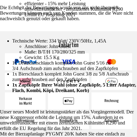
effizienter - 15% mehr Leistung
Die Echtheit der Bewertungen wurde von uns nicht überprüft.
umweltfreundlicher - zertifiziertes Kühlmittel R290
Bewertungen können auch von Kunden stammen, die die Ware nicht
Erfüllt EU Regelung 2021
nachweislich genutzt oder gekauft haben.
Technische Werte: 334 Watt/ 230V/50Hz, 1,45A
Zahlarten
Anschlüsse: John Guest
Maße: B/T/H 170/280/325 mm
Gewicht: 15.5 Kg
1x Druckluftschlauch komplett John Guest 5/16 zu
3/4 Aufschraub zum aufschrauben auf den Zapfköpfen
1x Bierschlauch komplett John Guest 3/8 zu 5/8 Aufschraub
zum aufschrauben auf den Zapfköpfen
1x Zapfköpfe Ihrer Wahl (ohne Zapfköpfe, 5 Liter Adapter,
Flach, Kombi, Köpi, Dreikant, Korb)
Unser neues Modell ist leistungsstärker als das Vorgängermodell. Der
neue Kompressor erhöht die Leistung um 15%. Außerdem ist es
umweltfreundlicher mit einem zertifizierten Kühlmittel R290 und
erfüllt die EU Regelung für das Jahr 2021.
Mit der Bierzapfanlage PYGMY 20/K haben Sie eine einfach zu