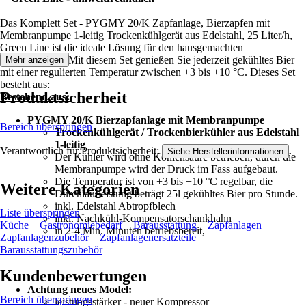
Das Komplett Set - PYGMY 20/K Zapfanlage, Bierzapfen mit
Membranpumpe 1-leitig Trockenkühlgerät aus Edelstahl, 25 Liter/h,
Green Line ist die ideale Lösung für den hausgemachten
Bierausschank. Mit diesem Set genießen Sie jederzeit gekühltes Bier
Mehr anzeigen
mit einer regulierten Temperatur zwischen +3 bis +10 °C. Dieses Set
besteht aus:
Produktsicherheit
Bestehend aus:
PYGMY 20/K Bierzapfanlage mit Membranpumpe
Bereich überspringen
Trockenkühlgerät / Trockenbierkühler aus Edelstahl
1-leitig
Verantwortlich für Produktsicherheit:
.
Siehe Herstellerinformationen
Der Kühler wird ohne Kohlensäure betrieben, durch die
Membranpumpe wird der Druck im Fass aufgebaut.
Die Temperatur ist von +3 bis +10 °C regelbar, die
Weitere Kategorien
Durchlaufleistung beträgt 25l gekühltes Bier pro Stunde.
inkl. Edelstahl Abtropfblech
Liste überspringen
inkl. Nachkühl-Kompensatorschankhahn
Küche
Gastronomiebedarf
Barausstattung
Zapfanlagen
in 2-4 Min. Minuten betriebsbereit,
Zapfanlagenzubehör
Zapfanlagenersatzteile
Barausstattungszubehör
Kundenbewertungen
Achtung neues Model:
Bereich überspringen
leistungsstärker - neuer Kompressor