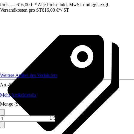
Preis — 616,00 € * Alle Preise inkl. MwSt. und ggf. zzgl.
Versandkosten pro ST
616,00 €
*
/
ST
Weitere Artikel des Verkäufers
Art.-Nr.
12320974
Mehr Artikeldetails
Menge (ST)
1 ST