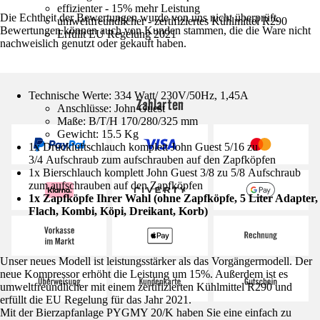
effizienter - 15% mehr Leistung
Die Echtheit der Bewertungen wurde von uns nicht überprüft.
umweltfreundlicher - zertifiziertes Kühlmittel R290
Bewertungen können auch von Kunden stammen, die die Ware nicht
Erfüllt EU Regelung 2021
nachweislich genutzt oder gekauft haben.
Technische Werte: 334 Watt/ 230V/50Hz, 1,45A
Zahlarten
Anschlüsse: John Guest
Maße: B/T/H 170/280/325 mm
Gewicht: 15.5 Kg
1x Druckluftschlauch komplett John Guest 5/16 zu
3/4 Aufschraub zum aufschrauben auf den Zapfköpfen
1x Bierschlauch komplett John Guest 3/8 zu 5/8 Aufschraub
zum aufschrauben auf den Zapfköpfen
1x Zapfköpfe Ihrer Wahl (ohne Zapfköpfe, 5 Liter Adapter,
Flach, Kombi, Köpi, Dreikant, Korb)
Unser neues Modell ist leistungsstärker als das Vorgängermodell. Der
neue Kompressor erhöht die Leistung um 15%. Außerdem ist es
umweltfreundlicher mit einem zertifizierten Kühlmittel R290 und
erfüllt die EU Regelung für das Jahr 2021.
Mit der Bierzapfanlage PYGMY 20/K haben Sie eine einfach zu