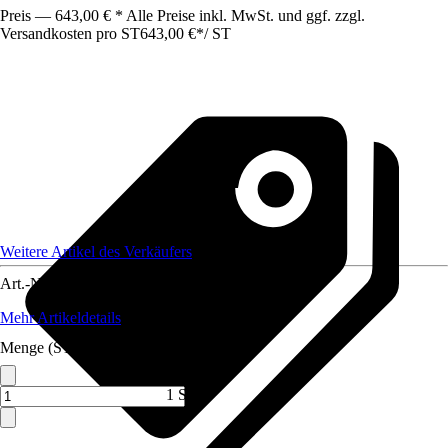
Preis — 643,00 € * Alle Preise inkl. MwSt. und ggf. zzgl.
Versandkosten pro ST
643,00 €
*
/
ST
Weitere Artikel des Verkäufers
Art.-Nr.
12321073
Mehr Artikeldetails
Menge (ST)
1 ST