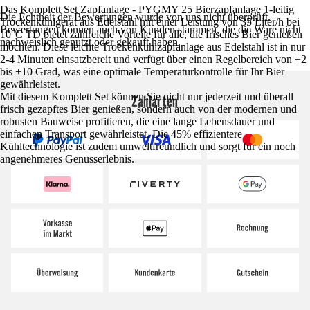
Das Komplett Set Zapfanlage - PYGMY 25 Bierzapfanlage 1-leitig
Die Echtheit der Bewertungen wurde von uns nicht überprüft.
Trockenkühlgerät aus Edelstahl mit einer Leistung von 35 Liter/h bei
Bewertungen können auch von Kunden stammen, die die Ware nicht
10°C TD bietet zahlreiche Vorteile für alle, die frisches Bier genießen
nachweislich genutzt oder gekauft haben.
möchten. Diese leichte Trockenkühlzapfanlage aus Edelstahl ist in nur
2-4 Minuten einsatzbereit und verfügt über einen Regelbereich von +2
bis +10 Grad, was eine optimale Temperaturkontrolle für Ihr Bier
gewährleistet.
Mit diesem Komplett Set können Sie nicht nur jederzeit und überall
Zahlarten
frisch gezapftes Bier genießen, sondern auch von der modernen und
robusten Bauweise profitieren, die eine lange Lebensdauer und
einfachen Transport gewährleistet. Die 45% effizientere
Kühltechnologie ist zudem umweltfreundlich und sorgt für ein noch
angenehmeres Genusserlebnis.