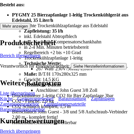
Besteht aus:
PYGMY 25
Bierzapfanlage 1-leitig
Trockenkühlgerät aus
Edelstahl, 35 Liter/h
leichte Trockenkühlzapfanlage aus Edelstahl
Mehr anzeigen
Zapfleistung: 35 l/h
inkl. Edelstahl Abtropfblech
Produktsicherheit
inkl. Nachkühl-Kompensatorschankhahn
in 2-4 Min. Minuten betriebsbereit
Regelbereich +2 bis +10 Grad
Bereich überspringen
Trockenkühlzapfanlage 1-leitig
Technische Werte:
Verantwortlich für Produktsicherheit:
.
Siehe Herstellerinformationen
267 Watt/ 230V/50Hz, 1,16A
Maße:
B/T/H 170x280x325 mm
Gewicht: 14,5 KG
Weitere Kategorien
Technische Daten:
Anschlüsse: John Guest 3/8 Zoll
Liste überspringen
Druckminderer 1-leitig CO2 für Bier Zapfanlage 3bar
Küche
Gastronomiebedarf
Barausstattung
Zapfanlagen
CO2 - Flasche, 2,0 kg
Zapfanlagenzubehör
Zapfanlagenersatzteile
CO2 Schlauch komplett, 1,5 m
Barausstattungszubehör
Bierschlauch John Guest - 3/8 und 5/8 Aufschraub-Verbinder
2,00 m - komplett fertig!
Kundenbewertungen
Kohlensäureschlüssel unverlierbar
Bereich überspringen