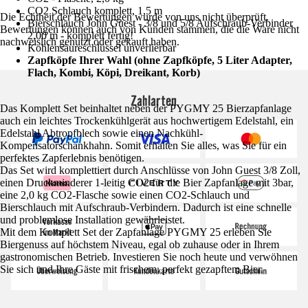
CO2 Schlauch komplett, 1,5 m
Die Echtheit der Bewertungen wurde von uns nicht überprüft.
Bierschlauch John Guest - 3/8 und 5/8 Aufschraub-Verbinder
Bewertungen können auch von Kunden stammen, die die Ware nicht
2,00 m - komplett fertig!
nachweislich genutzt oder gekauft haben.
Kohlensäureschlüssel unverlierbar
Zapfköpfe Ihrer Wahl (ohne Zapfköpfe, 5 Liter Adapter,
Flach, Kombi, Köpi, Dreikant, Korb)
Zahlarten
Das Komplett Set beinhaltet neben der PYGMY 25 Bierzapfanlage
auch ein leichtes Trockenkühlgerät aus hochwertigem Edelstahl, ein
Edelstahl Abtropfblech sowie einen Nachkühl-
Kompensatorschankhahn. Somit erhalten Sie alles, was Sie für ein
perfektes Zapferlebnis benötigen.
Das Set wird komplettiert durch Anschlüsse von John Guest 3/8 Zoll,
einen Druckminderer 1-leitig CO2 für die Bier Zapfanlage mit 3bar,
eine 2,0 kg CO2-Flasche sowie einen CO2-Schlauch und
Bierschlauch mit Aufschraub-Verbindern. Dadurch ist eine schnelle
und problemlose Installation gewährleistet.
Mit dem Komplett Set der Zapfanlage PYGMY 25 erleben Sie
Biergenuss auf höchstem Niveau, egal ob zuhause oder in Ihrem
gastronomischen Betrieb. Investieren Sie noch heute und verwöhnen
Sie sich und Ihre Gäste mit frischem, perfekt gezapftem Bier.