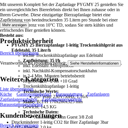
Mit unserem Komplett Set der Zapfanlage PYGMY 25 genießen Sie
ein unvergleichliches Biererlebnis direkt bei Ihnen zuhause oder in
Ihrem Gewerbe. Diese einzigartige Bierzapfanlage bietet eine
Zapfleistung von beeindruckenden 35 Litern pro Stunde bei einer
Temperaturdifferenz von 10°C TD, sodass Sie stets kühles und
Mehr anzeigen
erfrischendes Bier genießen können.
Besteht aus:
Produktsicherheit
PYGMY 25
Bierzapfanlage 1-leitig
Trockenkühlgerät aus
Edelstahl, 35 Liter/h
Bereich überspringen
leichte Trockenkühlzapfanlage aus Edelstahl
Zapfleistung: 35 l/h
Verantwortlich für Produktsicherheit:
.
Siehe Herstellerinformationen
inkl. Edelstahl Abtropfblech
inkl. Nachkühl-Kompensatorschankhahn
in 2-4 Min. Minuten betriebsbereit
Weitere Kategorien
Regelbereich +2 bis +10 Grad
Trockenkühlzapfanlage 1-leitig
Liste überspringen
Technische Werte:
Küche
Gastronomiebedarf
Barausstattung
Zapfanlagen
267 Watt/ 230V/50Hz, 1,16A
Zapfanlagenzubehör
Zapfanlagenersatzteile
Maße:
B/T/H 170x280x325 mm
Barausstattungszubehör
Gewicht: 14,5 KG
Technische Daten:
Kundenbewertungen
Anschlüsse: John Guest 3/8 Zoll
Druckminderer 1-leitig CO2 für Bier Zapfanlage 3bar
Bereich überspringen
CO2 - Flasche, 2,0 kg