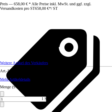
Preis — 658,00 € * Alle Preise inkl. MwSt. und ggf. zzgl.
Versandkosten pro ST
658,00 €
*
/
ST
Weitere Artikel des Verkäufers
Art.-Nr.
12321567
Mehr Artikeldetails
Menge (ST)
1 ST