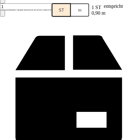
entspricht
1 ST
Verkauf durch:
HORNBACH
ST
m
0,90 m