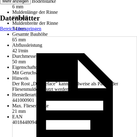
Minimale Bodenstärke
Mehr anzeigen
6 mm
Muldenlänge der Rinne
Datenblätter
935 mm
Muldenbreite der Rinne
Bereich überspringen
74 mm
Gesamte Bauhöhe
65 mm
Abflussleistung
42 l/min
Durchmesser Abflussrohr
50 mm
Eigenschaften
Mit Geruchsverschluss
Hinweis
Der Rost „Doubleface” kann wahlweise als Panel oder
Fliesenmulde benutzt werden.
Herstellerartikelnummer
441000901
Max. Fliesenstärke
21 mm
EAN
4018448094310