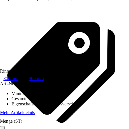
Rinnenlänge
800 mm
900 mm
Art.-Nr.
10332819
Minimale Bodenstärke
:
6 mm
Gesamte Bauhöhe
:
65 mm
Eigenschaften
:
Mit Geruchsverschluss
Mehr Artikeldetails
Menge (ST)