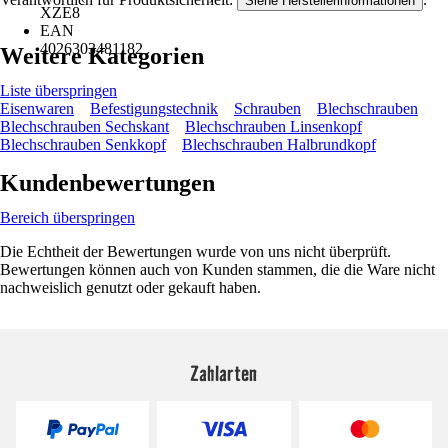
Siehe Herstellerinformationen
XZE8
EAN
4026303481182
Weitere Kategorien
Liste überspringen
Eisenwaren
Befestigungstechnik
Schrauben
Blechschrauben
Blechschrauben Sechskant
Blechschrauben Linsenkopf
Blechschrauben Senkkopf
Blechschrauben Halbrundkopf
Kundenbewertungen
Bereich überspringen
Die Echtheit der Bewertungen wurde von uns nicht überprüft.
Bewertungen können auch von Kunden stammen, die die Ware nicht
nachweislich genutzt oder gekauft haben.
Zahlarten