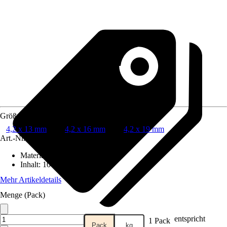
Größe
4,2 x 13 mm
4,2 x 16 mm
4,2 x 19 mm
Art.-Nr.
8379820
Material
:
Stahl
Inhalt
:
100 Stück
Mehr Artikeldetails
Menge (Pack)
entspricht
1 Pack
Pack
kg