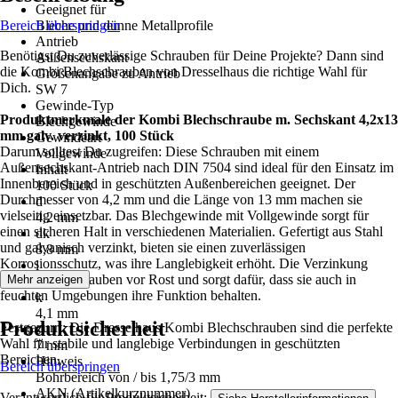
Geeignet für
Bereich überspringen
Bleche und dünne Metallprofile
Antrieb
Benötigst Du zuverlässige Schrauben für Deine Projekte? Dann sind
Außensechskant
die Kombi Blechschrauben von Dresselhaus die richtige Wahl für
Größenangabe zu Antrieb
Dich.
SW 7
Gewinde-Typ
Produktmerkmale der Kombi Blechschraube m. Sechskant 4,2x13
Blechgewinde
mm galv. verzinkt, 100 Stück
Gewindeart
Darum solltest Du zugreifen: Diese Schrauben mit einem
Vollgewinde
Außensechskant-Antrieb nach DIN 7504 sind ideal für den Einsatz im
Inhalt
Innenbereich und in geschützten Außenbereichen geeignet. Der
100 Stück
Durchmesser von 4,2 mm und die Länge von 13 mm machen sie
d
vielseitig einsetzbar. Das Blechgewinde mit Vollgewinde sorgt für
4,2 mm
einen sicheren Halt in verschiedenen Materialien. Gefertigt aus Stahl
dk
und galvanisch verzinkt, bieten sie einen zuverlässigen
8,8 mm
Korrosionsschutz, was ihre Langlebigkeit erhöht. Die Verzinkung
l
schützt die Schrauben vor Rost und sorgt dafür, dass sie auch in
Mehr anzeigen
13 mm
feuchten Umgebungen ihre Funktion behalten.
k
4,1 mm
Produktsicherheit
Festgezurrt: Die Dresselhaus Kombi Blechschrauben sind die perfekte
s
Wahl für stabile und langlebige Verbindungen in geschützten
7 mm
Bereichen.
Hinweis
Bereich überspringen
Bohrbereich von / bis 1,75/3 mm
AKN (Artikelkurznummer)
Verantwortlich für Produktsicherheit:
.