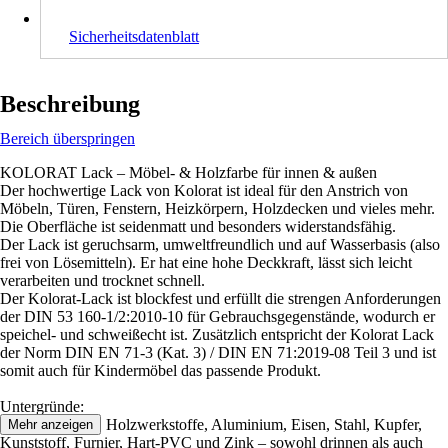
Sicherheitsdatenblatt
Beschreibung
Bereich überspringen
KOLORAT Lack – Möbel- & Holzfarbe für innen & außen
Der hochwertige Lack von Kolorat ist ideal für den Anstrich von
Möbeln, Türen, Fenstern, Heizkörpern, Holzdecken und vieles mehr.
Die Oberfläche ist seidenmatt und besonders widerstandsfähig.
Der Lack ist geruchsarm, umweltfreundlich und auf Wasserbasis (also
frei von Lösemitteln). Er hat eine hohe Deckkraft, lässt sich leicht
verarbeiten und trocknet schnell.
Der Kolorat-Lack ist blockfest und erfüllt die strengen Anforderungen
der DIN 53 160-1/2:2010-10 für Gebrauchsgegenstände, wodurch er
speichel- und schweißecht ist. Zusätzlich entspricht der Kolorat Lack
der Norm DIN EN 71-3 (Kat. 3) / DIN EN 71:2019-08 Teil 3 und ist
somit auch für Kindermöbel das passende Produkt.
Untergründe:
• Ideal für Holz, Holzwerkstoffe, Aluminium, Eisen, Stahl, Kupfer,
Mehr anzeigen
Kunststoff, Furnier, Hart-PVC und Zink – sowohl drinnen als auch