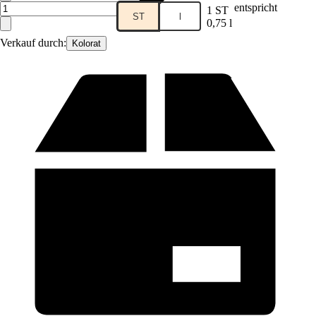
entspricht
1 ST
ST
l
0,75 l
Verkauf durch:
Kolorat