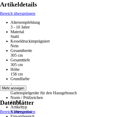
Artikeldetails
Bereich überspringen
Altersempfehlung
3 - 10 Jahre
Material
Stahl
Kesseldruckimprägniert
Nein
Gesamtbreite
305 cm
Gesamttiefe
305 cm
Höhe
158 cm
Grundfarbe
-
Nutzung
Mehr anzeigen
Gartenspielgeräte für den Hausgebrauch
Norm / Prüfzeichen
Datenblätter
EN71
Artikeltyp
Bereich überspringen
Klettergerüst
Einsatzbereich