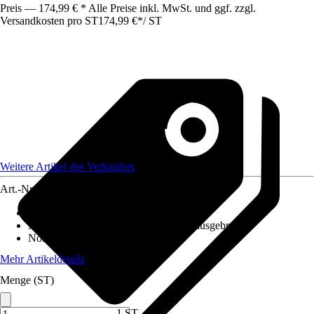
Preis — 174,99 € * Alle Preise inkl. MwSt. und ggf. zzgl.
Versandkosten pro ST
174,99 €
*
/
ST
Weitere Artikel des Verkäufers
Art.-Nr.
12802088
Altersempfehlung
:
3 - 10 Jahre
Nutzung
:
Gartenspielgeräte für den Hausgebrauch
Norm / Prüfzeichen
:
EN71
Mehr Artikeldetails
Menge (ST)
1 ST