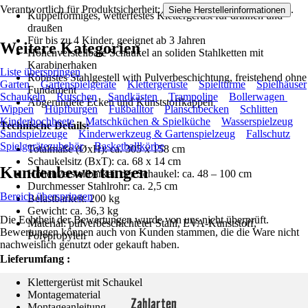
Verantwortlich für Produktsicherheit:
.
Siehe Herstellerinformationen
Kuppelförmiges, wetterfestes Klettergerüst für drinnen und
draußen
Für bis zu 4 Kinder, geeignet ab 3 Jahren
Weitere Kategorien
Höhenverstellbare Schaukel an soliden Stahlketten mit
Karabinerhaken
Liste überspringen
Robustes Stahlgestell with Pulverbeschichtung, freistehend ohne
Garten
Gartenspielgeräte
Klettergerüste
Spieltürme
Spielhäuser
Fundament
Schaukeln
Rutschen
Sandkästen
Trampoline
Bollerwagen
Abgerundete Ecken und Kunststoffkappen
Wippen
Hüpfburgen
Fußballtor
Planschbecken
Schlitten
Kinderhochbeete
Matschküchen & Spielküche
Wasserspielzeug
Technische Details:
Sandspielzeuge
Kinderwerkzeug & Gartenspielzeug
Fallschutz
Spielgerätezubehör
Basketballkörbe
Totalmaße (ØxH): ca. 305 x 158 cm
Schaukelsitz (BxT): ca. 68 x 14 cm
Kundenbewertungen
Höhenverstellbarkeit der Schaukel: ca. 48 – 100 cm
Durchmesser Stahlrohr: ca. 2,5 cm
Bereich überspringen
Belastbarkeit: 200 kg
Gewicht: ca. 36,3 kg
Die Echtheit der Bewertungen wurde von uns nicht überprüft.
Material: pulverbeschichteter Stahl, EVA-Kunststoff,
Bewertungen können auch von Kunden stammen, die die Ware nicht
Polypropylen
nachweislich genutzt oder gekauft haben.
Lieferumfang :
Klettergerüst mit Schaukel
Montagematerial
Zahlarten
Montageanleitung