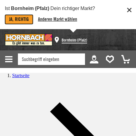
Ist
Bornheim (Pfalz)
Dein richtiger Markt?
JA, RICHTIG
Anderen Markt wählen
Bornheim (Pfalz)
Startseite