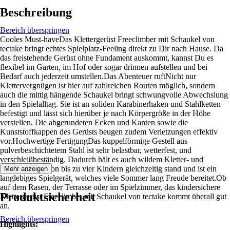
Beschreibung
Bereich überspringen
Cooles Must-haveDas Klettergerüst Freeclimber mit Schaukel von
tectake bringt echtes Spielplatz-Feeling direkt zu Dir nach Hause. Da
das freistehende Gerüst ohne Fundament auskommt, kannst Du es
flexibel im Garten, im Hof oder sogar drinnen aufstellen und bei
Bedarf auch jederzeit umstellen.Das Abenteuer ruftNicht nur
Klettervergnügen ist hier auf zahlreichen Routen möglich, sondern
auch die mittig hängende Schaukel bringt schwungvolle Abwechslung
in den Spielalltag. Sie ist an soliden Karabinerhaken und Stahlketten
befestigt und lässt sich hierüber je nach Körpergröße in der Höhe
verstellen. Die abgerundeten Ecken und Kanten sowie die
Kunststoffkappen des Gerüsts beugen zudem Verletzungen effektiv
vor.Hochwertige FertigungDas kuppelförmige Gestell aus
pulverbeschichtetem Stahl ist sehr belastbar, wetterfest, und
verschleißbeständig. Dadurch hält es auch wildem Kletter- und
Schaukelspaß von bis zu vier Kindern gleichzeitig stand und ist ein
Mehr anzeigen
langlebiges Spielgerät, welches viele Sommer lang Freude bereitet.Ob
auf dem Rasen, der Terrasse oder im Spielzimmer, das kindersichere
Produktsicherheit
Klettergerüst Freeclimber mit Schaukel von tectake kommt überall gut
an.
Bereich überspringen
Highlights: