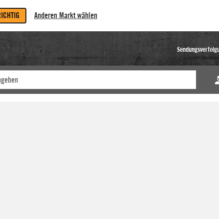
RICHTIG
Anderen Markt wählen
Sendungsverfolg