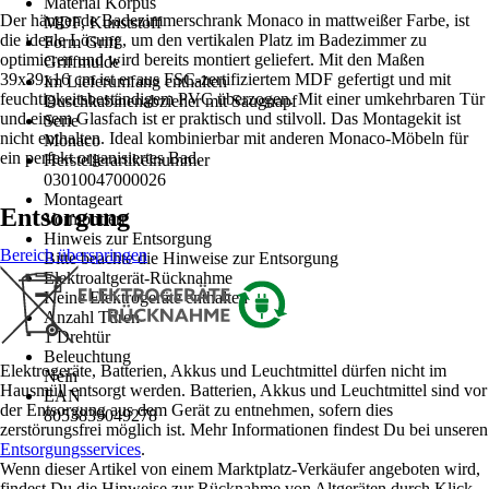
Material Korpus
Der hängende Badezimmerschrank Monaco in mattweißer Farbe, ist
MDF, Kunststoff
die ideale Lösung, um den vertikalen Platz im Badezimmer zu
Form Griff
optimieren und wird bereits montiert geliefert. Mit den Maßen
Griffmulde
39x39x16 cm ist er aus FSC-zertifiziertem MDF gefertigt und mit
Im Lieferumfang enthalten
feuchtigkeitsbeständigem PVC überzogen. Mit einer umkehrbaren Tür
Duschkabinenabzieher mit Saugnapf
und einem Glasfach ist er praktisch und stilvoll. Das Montagekit ist
Serie
nicht enthalten. Ideal kombinierbar mit anderen Monaco-Möbeln für
Monaco
ein perfekt organisiertes Bad.
Herstellerartikelnummer
03010047000026
Montageart
Entsorgung
Vormontiert
Hinweis zur Entsorgung
Bereich überspringen
Bitte beachte die Hinweise zur Entsorgung
Elektroaltgerät-Rücknahme
Keine Elektrogeräte enthalten
Anzahl Türen
1 Drehtür
Beleuchtung
Elektrogeräte, Batterien, Akkus und Leuchtmittel dürfen nicht im
Nein
Hausmüll entsorgt werden. Batterien, Akkus und Leuchtmittel sind vor
EAN
der Entsorgung aus dem Gerät zu entnehmen, sofern dies
8053839049278
zerstörungsfrei möglich ist. Mehr Informationen findest Du bei unseren
Entsorgungsservices
.
Wenn dieser Artikel von einem Marktplatz-Verkäufer angeboten wird,
findest Du die Hinweise zur Rücknahme von Altgeräten durch Klick