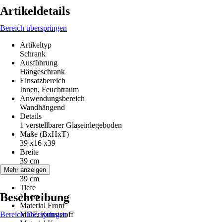
Artikeldetails
Bereich überspringen
Artikeltyp
Schrank
Ausführung
Hängeschrank
Einsatzbereich
Innen, Feuchtraum
Anwendungsbereich
Wandhängend
Details
1 verstellbarer Glaseinlegeboden
Maße (BxHxT)
39 x16 x39
Breite
39 cm
Höhe
Mehr anzeigen
39 cm
Tiefe
Beschreibung
16 cm
Material Front
Bereich überspringen
MDF, Kunststoff