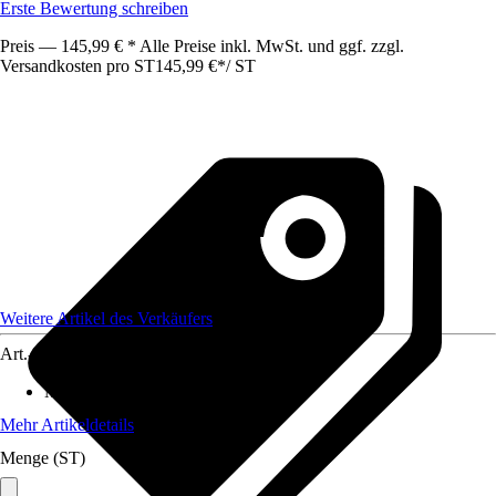
Erste Bewertung schreiben
Preis — 145,99 € * Alle Preise inkl. MwSt. und ggf. zzgl.
Versandkosten pro ST
145,99 €
*
/
ST
Weitere Artikel des Verkäufers
Art.-Nr.
12578489
Maße (BxHxT)
:
39 x16 x39
Mehr Artikeldetails
Menge (ST)