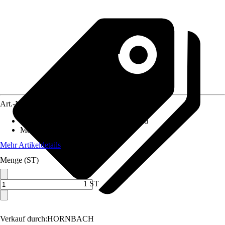
Art.-Nr.
3888636
Artikeltyp
:
Hinweisschild, Verbotsschild
Material
:
Kunststofffolie
Mehr Artikeldetails
Menge (ST)
1 ST
Verkauf durch:
HORNBACH