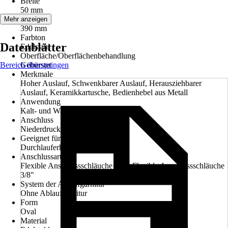
Breite
50 mm
Höhe
Mehr anzeigen
390 mm
Farbton
Datenblätter
Edelstahl
Oberfläche/Oberflächenbehandlung
Bereich überspringen
Gebürstet
Merkmale
Hoher Auslauf, Schwenkbarer Auslauf, Herausziehbarer
Auslauf, Keramikkartusche, Bedienhebel aus Metall
Anwendung
Kalt- und Warmwasserversorgung
Anschluss
Niederdruck - drucklos
Geeignet für
Durchlauferhitzer
Anschlussart
Flexible Anschlussschläuche 1/2", Flexible Anschlussschläuche
3/8"
System der Ablaufgarnitur
Ohne Ablaufgarnitur
Form
Oval
Material