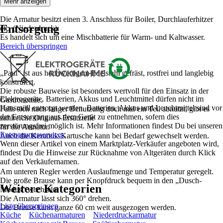
Mehr anzeigen
Die Armatur besitzt einen 3. Anschluss für Boiler, Durchlauferhitzer
Entsorgung
etc. (Niederdruck).
Es handelt sich um eine Mischbatterie für Warm- und Kaltwasser.
Bereich überspringen
„Paul“ ist aus hochwertigem Edelstahl gefräst, rostfrei und langlebig
konstruiert.
Die robuste Bauweise ist besonders wertvoll für den Einsatz in der
Elektrogeräte, Batterien, Akkus und Leuchtmittel dürfen nicht im
Gastronomie.
Hausmüll entsorgt werden. Batterien, Akkus und Leuchtmittel sind vor
Falls sich nach langer Benutzung doch mal ein Teil abnutzt, gibt es
der Entsorgung aus dem Gerät zu entnehmen, sofern dies
zahlreiche Original-Ersatzteile
zerstörungsfrei möglich ist. Mehr Informationen findest Du bei unseren
für die Armatur.
Entsorgungsservices
.
Auch die Keramik-Kartusche kann bei Bedarf gewechselt werden.
Wenn dieser Artikel von einem Marktplatz-Verkäufer angeboten wird,
findest Du die Hinweise zur Rücknahme von Altgeräten durch Klick
auf den Verkäufernamen.
Am unteren Regler werden Auslaufmenge und Temperatur geregelt.
Die große Brause kann per Knopfdruck bequem in den „Dusch-
Weitere Kategorien
Modus“ wechseln.
Die Armatur lässt sich 360° drehen.
Liste überspringen
Die Brause kann ganze 60 cm weit ausgezogen werden.
Küche
Küchenarmaturen
Niederdruckarmatur