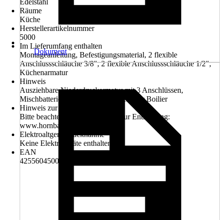
Edelstahl
Räume
Küche
Herstellerartikelnummer
5000
Im Lieferumfang enthalten
Dokument
Montageanleitung, Befestigungsmaterial, 2 flexible
Anschlussschläuche 3/8", 2 flexible Anschlussschläuche 1/2",
Küchenarmatur
Hinweis
Ausziehbare Niederdruckarmatur mit 3 Anschlüssen,
Mischbatterie für Durchlauferhitzer oder Boilier
Hinweis zur Entsorgung
Bitte beachten Sie die Hinweise zur Entsorgung:
www.hornbach.de/entsorgung
Elektroaltgerät-Rücknahme
Keine Elektrogeräte enthalten
EAN
4255604500487