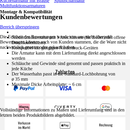
Küchenarmatur mit Brause
Spültischarmatur
Multifunktionsarmaturen
Montage & Kompatibilität
Kundenbewertungen
Bereich überspringen
Die Echtheit der Bewertungen wurde von uns nicht überprüft.
Niederdruckarmatur mit 3 Anschlüssen (für Boiler oder offene
Bewertungen können auch von Kunden stammen, die die Ware nicht
Durchlauferhitzer)
nachweislich genutzt oder gekauft haben.
Kompatibel mit gängigen Niederdruck-Geräten
Die Armatur kann mit dem Lieferumfang direkt angeschlossen
werden
Schläuche und Gewinde sind genormt und passen praktisch in
jede Küche
Zahlarten
Der Wasserhahn passt in die Standard-Lochbohrung von
ø 35 mm
Maximale Dicke Arbeitsplatte: ~ 6 cm
Vollständige Informationen zu Maßen und Lieferumfang sind in den
letzten beiden Produktbildern abgebildet.