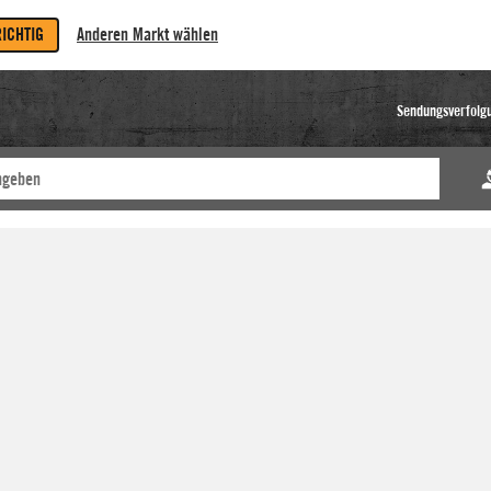
RICHTIG
Anderen Markt wählen
Sendungsverfolg