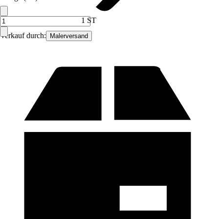
1 ST
Verkauf durch:
Malerversand