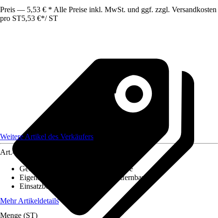
Preis — 5,53 € * Alle Preise inkl. MwSt. und ggf. zzgl. Versandkosten
pro ST
5,53 €
*
/
ST
Weitere Artikel des Verkäufers
Art.-Nr.
12631545
Geeignet für Untergrund
:
Wandfarbe
Eigenschaften
:
Rückstandslos entfernbar
Einsatzbereich
:
Außen
Mehr Artikeldetails
Menge (ST)