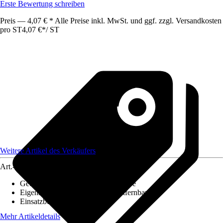
Erste Bewertung schreiben
Preis — 4,07 € * Alle Preise inkl. MwSt. und ggf. zzgl. Versandkosten
pro ST
4,07 €
*
/
ST
Weitere Artikel des Verkäufers
Art.-Nr.
12631531
Geeignet für Untergrund
:
Wandfarbe
Eigenschaften
:
Rückstandslos entfernbar
Einsatzbereich
:
Außen
Mehr Artikeldetails