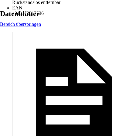
Rückstandslos entfernbar
EAN
Datenblätter
4013142317536
Bereich überspringen