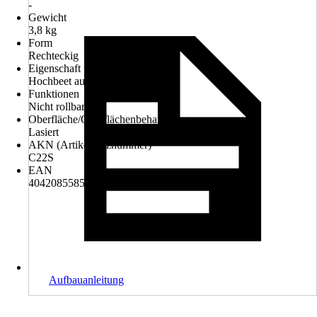
-
Gewicht
3,8 kg
Form
Rechteckig
Eigenschaft
Hochbeet auf Stelzen
Funktionen
Nicht rollbar
Oberfläche/Oberflächenbehandlung
Lasiert
AKN (Artikelkurznummer)
C22S
EAN
4042085585115
Aufbauanleitung