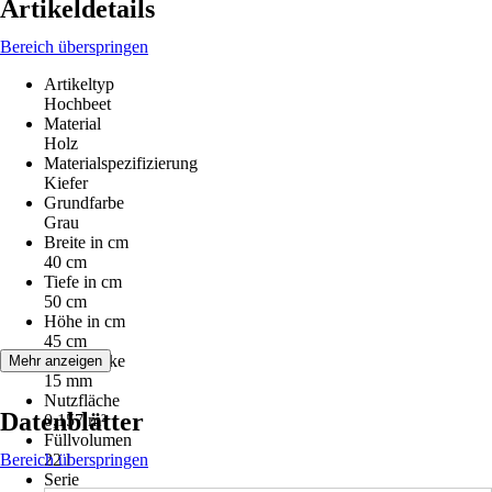
Artikeldetails
Bereich überspringen
Artikeltyp
Hochbeet
Material
Holz
Materialspezifizierung
Kiefer
Grundfarbe
Grau
Breite in cm
40 cm
Tiefe in cm
50 cm
Höhe in cm
45 cm
Wandstärke
Mehr anzeigen
15 mm
Nutzfläche
Datenblätter
0,157 m²
Füllvolumen
Bereich überspringen
22 l
Serie