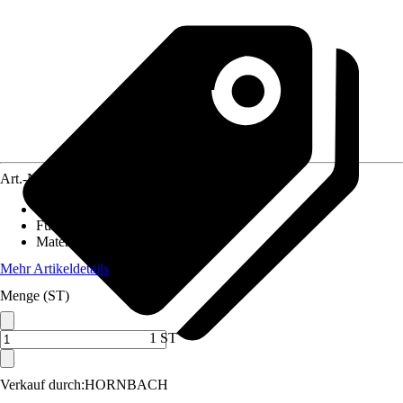
Art.-Nr.
4659829
Nutzfläche
:
0,157 m²
Funktionen
:
Nicht rollbar
Material
:
Holz
Mehr Artikeldetails
Menge (ST)
1 ST
Verkauf durch:
HORNBACH