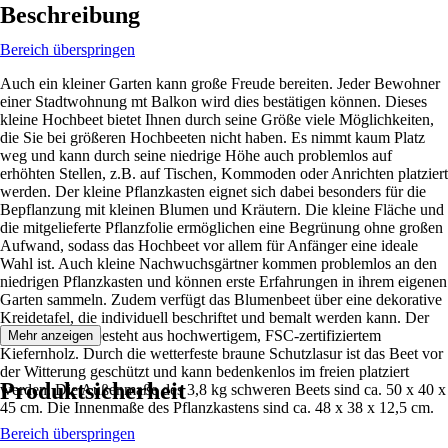
Beschreibung
Bereich überspringen
Auch ein kleiner Garten kann große Freude bereiten. Jeder Bewohner
einer Stadtwohnung mt Balkon wird dies bestätigen können. Dieses
kleine Hochbeet bietet Ihnen durch seine Größe viele Möglichkeiten,
die Sie bei größeren Hochbeeten nicht haben. Es nimmt kaum Platz
weg und kann durch seine niedrige Höhe auch problemlos auf
erhöhten Stellen, z.B. auf Tischen, Kommoden oder Anrichten platziert
werden. Der kleine Pflanzkasten eignet sich dabei besonders für die
Bepflanzung mit kleinen Blumen und Kräutern. Die kleine Fläche und
die mitgelieferte Pflanzfolie ermöglichen eine Begrünung ohne großen
Aufwand, sodass das Hochbeet vor allem für Anfänger eine ideale
Wahl ist. Auch kleine Nachwuchsgärtner kommen problemlos an den
niedrigen Pflanzkasten und können erste Erfahrungen in ihrem eigenen
Garten sammeln. Zudem verfügt das Blumenbeet über eine dekorative
Kreidetafel, die individuell beschriftet und bemalt werden kann. Der
Blumenkasten besteht aus hochwertigem, FSC-zertifiziertem
Mehr anzeigen
Kiefernholz. Durch die wetterfeste braune Schutzlasur ist das Beet vor
der Witterung geschützt und kann bedenkenlos im freien platziert
Produktsicherheit
werden. Die Außenmaße des 3,8 kg schweren Beets sind ca. 50 x 40 x
45 cm. Die Innenmaße des Pflanzkastens sind ca. 48 x 38 x 12,5 cm.
Bereich überspringen