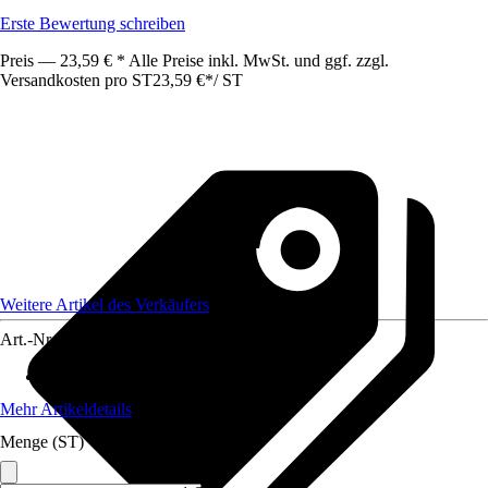
Erste Bewertung schreiben
Preis — 23,59 € * Alle Preise inkl. MwSt. und ggf. zzgl.
Versandkosten pro ST
23,59 €
*
/
ST
Weitere Artikel des Verkäufers
Art.-Nr.
12476993
Material
:
Kunststoff
Mehr Artikeldetails
Menge (ST)