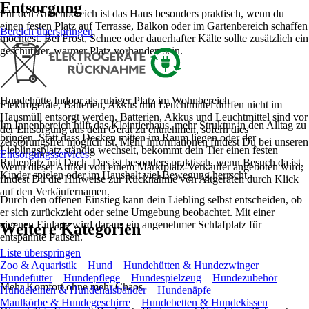
Entsorgung
Für den Außenbereich ist das Haus besonders praktisch, wenn du
einen festen Platz auf Terrasse, Balkon oder im Gartenbereich schaffen
Bereich überspringen
möchtest. Bei Frost, Schnee oder dauerhafter Kälte sollte zusätzlich ein
geschützter, warmer Platz vorhanden sein.
Hundehütte Indoor als ruhiger Platz im Wohnbereich
Elektrogeräte, Batterien, Akkus und Leuchtmittel dürfen nicht im
Hausmüll entsorgt werden. Batterien, Akkus und Leuchtmittel sind vor
Im Innenbereich hilft das Kleintierhaus, mehr Struktur in den Alltag zu
der Entsorgung aus dem Gerät zu entnehmen, sofern dies
bringen. Statt dass Decken mitten im Raum liegen oder der
zerstörungsfrei möglich ist. Mehr Informationen findest Du bei unseren
Lieblingsplatz ständig wechselt, bekommt dein Tier einen festen
Entsorgungsservices
.
Ruheplatz mit Dach. Das ist besonders praktisch, wenn Besuch da ist,
Wenn dieser Artikel von einem Marktplatz-Verkäufer angeboten wird,
Kinder spielen oder im Haushalt viel Bewegung herrscht.
findest Du die Hinweise zur Rücknahme von Altgeräten durch Klick
auf den Verkäufernamen.
Durch den offenen Einstieg kann dein Liebling selbst entscheiden, ob
er sich zurückzieht oder seine Umgebung beobachtet. Mit einer
eigenen Einlage wird daraus ein angenehmer Schlafplatz für
Weitere Kategorien
entspannte Pausen.
Liste überspringen
Zoo & Aquaristik
Hund
Hundehütten & Hundezwinger
Hundefutter
Hundepflege
Hundespielzeug
Hundezubehör
Mehr Komfort ohne mehr Chaos
Hundeleinen & Hundehalsbänder
Hundenäpfe
Maulkörbe & Hundegeschirre
Hundebetten & Hundekissen