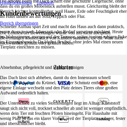
Die erhöhte Form mit Dach schafft eine geschützte Liegefläche, ohne
Hundebekleidung
Transport
dass du ein großes Möbelstück aufstellen musst. Gleichzeitig bleibt der
Bereich leichter kontrollierbar, weil Haare, Erde oder Feuchtigkeit eher
Kundenbewertungen
im Haus landen als auf Sofa, Teppich oder Flur.
Bereich überspringen
Schneller Aufbau spart Zeit und macht das Haus auch dann praktisch,
wenn du es je nach Jahreszeit oder Bedarf versetzen möchtest. Heute
Die Echtheit der Bewertungen wurde von uns nicht überprüft.
im Wohnzimmer, morgen auf der Terrasse, später in einer ruhigen Ecke
Bewertungen können auch von Kunden stammen, die die Ware nicht
im Eingangsbereich: Du bleibst flexibel, ohne jedes Mal einen neuen
nachweislich genutzt oder gekauft haben.
Tierplatz einrichten zu müssen.
Zahlarten
Abnehmbar, pflegeleicht und leicht zu reinigen
Das Dach lässt sich abheben, damit du den Innenraum schnell
erreichst. So kannst du Krümel, Fell oder Schmutz entfernen, eine
eigene Einlage wechseln und den Platz deines Tieres ohne großen
Aufwand ordentlich halten.
Der Unterschied zu vielen Stofflösungen liegt im Alltag: Kunststoff
saugt sich nicht voll, trocknet schneller ab und ist weniger empfindlich,
wenn dein Tier mit feuchten Pfoten hineingeht. Für Haushalte mit
wenig Platz ist das ein klarer Vorteil, weil der Tierplatz sauberer, fester
und übersichtlicher bleibt.