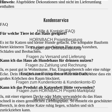
Hinweis:
Abgebildete Dekorationen sind nicht im Lieferumfang
enthalten
Kundenservice
FAQ
Hilfe & Kontakt (FAQ)
Für welche Tiere ist das Haus geeignet?
HORNBACH Projektberatung
Es ist für Katzen und kleine Hunde gedacht. Die kompakte Bauform
bietet kleineren Tieren einen geschützten Platz zum Ausruhen,
Fragen zur Onlinebestellung
Schlafen und Beobachten.
Fragen zu Versand und Lieferung
Kann ich das Haus als Hundehaus für drinnen nutzen?
Fragen zu Zahlung und Rechnung
Ja, es passt gut in Wohnräume, Flur, Eingangsbereich oder eine ruhige
Fragen zur Rückgabe und Reklamation
Ecke. Dein Hund bekommt einen festen Platz mit Dach, ohne dass ein
großes Körbchen den Raum blockiert.
Fragen zum Kundenkonto & Kundenkonto-ID
Kann ich das Produkt als Katzenbett Hütte verwenden?
Fragen zum HORNBACH Projekt-Marktplatz
Ja, mit einer eigenen Decke oder Matte verwandelst du das Haus
Muster-Widerrufsformular
schnell in einen gemütlichen Lieblingsplatz. So entsteht ein geschützter
Bereich, in dem deine Katze ruhig liegen, schlafen und sich
zurückziehen kann.