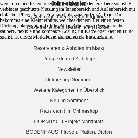
Online einkaufen
wenn du einen festen, überdachten Platz für kleinere Tiere suchst. Es
verbindet geschützte Nutzung im Innenbereich und Außenbereich mit
einfacher Pflege, klarer Form und platzsparendem Aufbau. Du
Bestellmöglichkeiten & Lieferoptionen
bekommst eine Kleintierhütte, welches deinem Tier einen festen
Rückzugsplatz gibt und dir im Alltag Arbeit spart. Wenn du eine
Bestellen & nach Hause liefern lassen
saubere, flexible und kompakte Lösung für Katze oder kleinen Hund
suchst, ist dieses Modell eine überzeugende Entscheidung.
Kaufen & in den Markt liefern lassen
Reservieren & Abholen im Markt
Prospekte und Kataloge
Newsletter
Onlineshop Sortiment
Weitere Kategorien im Überblick
Neu im Sortiment
Raus damit im Onlineshop
HORNBACH Projekt-Marktplatz
BODENHAUS: Fliesen. Platten. Dielen