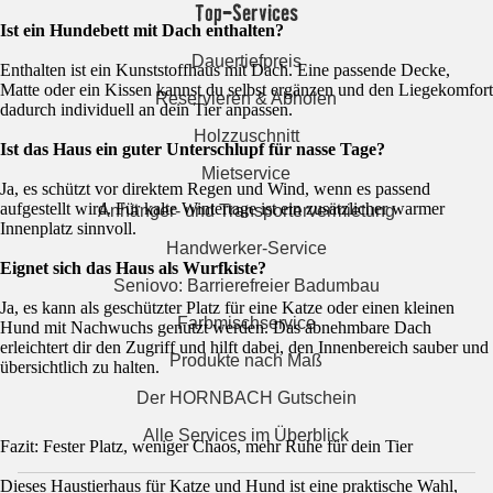
Top-Services
Ist ein Hundebett mit Dach enthalten?
Dauertiefpreis
Enthalten ist ein Kunststoffhaus mit Dach. Eine passende Decke,
Matte oder ein Kissen kannst du selbst ergänzen und den Liegekomfort
Reservieren & Abholen
dadurch individuell an dein Tier anpassen.
Holzzuschnitt
Ist das Haus ein guter Unterschlupf für nasse Tage?
Mietservice
Ja, es schützt vor direktem Regen und Wind, wenn es passend
aufgestellt wird. Für kalte Wintertage ist ein zusätzlicher warmer
Anhänger- und Transportervermietung
Innenplatz sinnvoll.
Handwerker-Service
Eignet sich das Haus als Wurfkiste?
Seniovo: Barrierefreier Badumbau
Ja, es kann als geschützter Platz für eine Katze oder einen kleinen
Farbmischservice
Hund mit Nachwuchs genutzt werden. Das abnehmbare Dach
erleichtert dir den Zugriff und hilft dabei, den Innenbereich sauber und
Produkte nach Maß
übersichtlich zu halten.
Der HORNBACH Gutschein
Alle Services im Überblick
Fazit: Fester Platz, weniger Chaos, mehr Ruhe für dein Tier
Dieses Haustierhaus für Katze und Hund ist eine praktische Wahl,