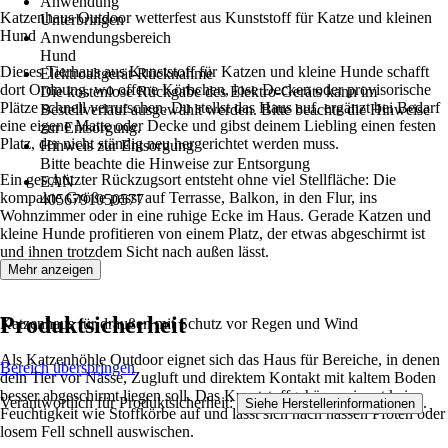
Anwendung
Katzenhaus Outdoor wetterfest aus Kunststoff für Katze und kleinen
Unterbringen
Hund
Anwendungsbereich
Hund
Dieses Tierhaus aus Kunststoff für Katzen und kleine Hunde schafft
Elektroaltgerät-Rücknahme
dort Ordnung, wo offene Körbchen, lose Decken oder provisorische
Die kostenlose Rückgabe des Elektro-Geräts kann im
Plätze schnell verrutschen. Du stellst das Haus auf, ergänzt bei Bedarf
Bestellverlauf ausgewählt werden. Bitte beachte die Hinweise
eine eigene Matte oder Decke und gibst deinem Liebling einen festen
zur Entsorgung.
Platz, der nicht ständig neu hergerichtet werden muss.
Hinweis zur Entsorgung
Bitte beachte die Hinweise zur Entsorgung
Ein geschützter Rückzugsort entsteht ohne viel Stellfläche: Die
EAN
kompakte Größe passt auf Terrasse, Balkon, in den Flur, ins
4056791050577
Wohnzimmer oder in eine ruhige Ecke im Haus. Gerade Katzen und
kleine Hunde profitieren von einem Platz, der etwas abgeschirmt ist
und ihnen trotzdem Sicht nach außen lässt.
Mehr anzeigen
Produktsicherheit
Katzenhaus für draußen mit Schutz vor Regen und Wind
Als Katzenhöhle Outdoor eignet sich das Haus für Bereiche, in denen
Bereich überspringen
dein Tier vor Nässe, Zugluft und direktem Kontakt mit kaltem Boden
besser abgeschirmt liegen soll. Das Kunststoffgehäuse nimmt keine
Verantwortlich für Produktsicherheit:
.
Siehe Herstellerinformationen
Feuchtigkeit wie Stoffkörbe auf und lässt sich nach nassen Pfoten oder
losem Fell schnell auswischen.