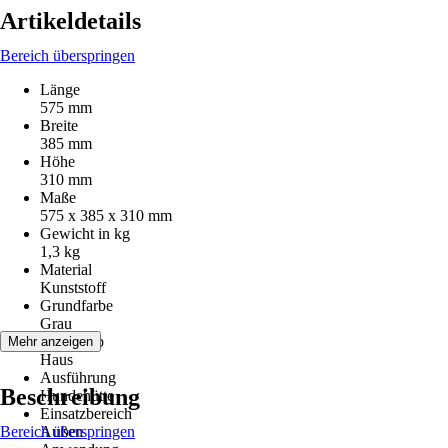
Artikeldetails
Bereich überspringen
Länge
575 mm
Breite
385 mm
Höhe
310 mm
Maße
575 x 385 x 310 mm
Gewicht in kg
1,3 kg
Material
Kunststoff
Grundfarbe
Grau
Artikeltyp
Mehr anzeigen
Haus
Ausführung
Beschreibung
Hundehütte
Einsatzbereich
Bereich überspringen
Außen