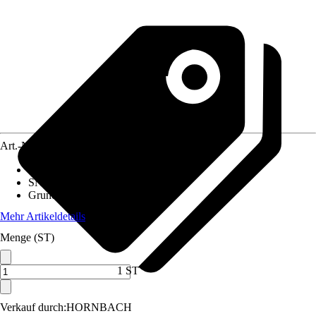
Art.-Nr.
10586557
Artikeltyp
:
Gehörschutz
SNR-Wert
:
30 dB
Grundfarbe
:
Schwarz
Mehr Artikeldetails
Menge (ST)
1 ST
Verkauf durch:
HORNBACH