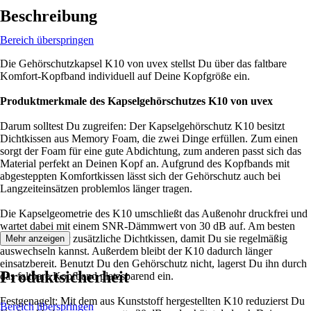
Beschreibung
Bereich überspringen
Die Gehörschutzkapsel K10 von uvex stellst Du über das faltbare
Komfort-Kopfband individuell auf Deine Kopfgröße ein.
Produktmerkmale des Kapselgehörschutzes K10 von uvex
Darum solltest Du zugreifen: Der Kapselgehörschutz K10 besitzt
Dichtkissen aus Memory Foam, die zwei Dinge erfüllen. Zum einen
sorgt der Foam für eine gute Abdichtung, zum anderen passt sich das
Material perfekt an Deinen Kopf an. Aufgrund des Kopfbands mit
abgesteppten Komfortkissen lässt sich der Gehörschutz auch bei
Langzeiteinsätzen problemlos länger tragen.
Die Kapselgeometrie des K10 umschließt das Außenohr druckfrei und
wartet dabei mit einem SNR-Dämmwert von 30 dB auf. Am besten
besorgst Du Dir zusätzliche Dichtkissen, damit Du sie regelmäßig
Mehr anzeigen
auswechseln kannst. Außerdem bleibt der K10 dadurch länger
einsatzbereit. Benutzt Du den Gehörschutz nicht, lagerst Du ihn durch
Produktsicherheit
das faltbare Kopfband platzsparend ein.
Festgenagelt: Mit dem aus Kunststoff hergestellten K10 reduzierst Du
Bereich überspringen