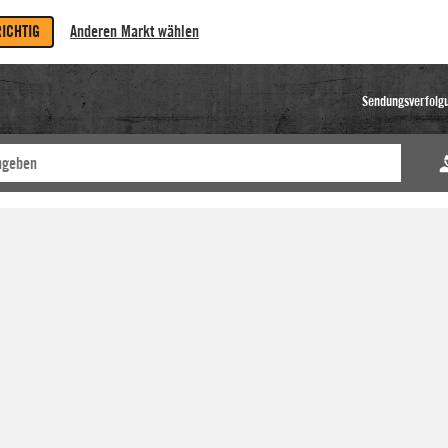
RICHTIG
Anderen Markt wählen
Sendungsverfolg