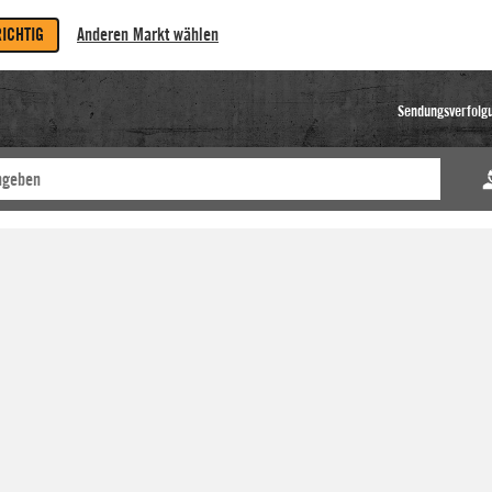
RICHTIG
Anderen Markt wählen
Sendungsverfolg