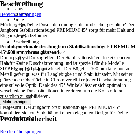
Beschreibung
Glänzend
Länge
Bereich überspringen
500 mm
Breite
Möchtest Du Deine Duschabtrennung stabil und sicher gestalten? Der
50 mm
Jungborn Stabilisationsbügel PREMIUM 45° sorgt für mehr Halt und
Höhe
Eleganz im Badezimmer.
45 mm
Beschreibung
Produktmerkmale des Jungborn Stabilisationsbügels PREMIUM
45°
45° 500 mm chrom glänzend
AKN (Artikelkurznummer)
Darum solltest Du zugreifen: Der Stabilisationsbügel bietet sicheren
T8DY
Halt für Deine Duschabtrennung und ist speziell für die Modelle
EAN
SIEBEN und NULL entwickelt. Der Bügel ist 500 mm lang und aus
4051879036900
Metall gefertigt, was für Langlebigkeit und Stabilität steht. Mit seiner
glänzenden Oberfläche in Chrom verleiht er jeder Duschabtrennung
eine stilvolle Optik. Dank des 45°-Winkels lässt er sich optimal in
verschiedene Duschsituationen integrieren, um die Konstruktion
zusätzlich zu stabilisieren.
Mehr anzeigen
Festgezurrt: Der Jungborn Stabilisationsbügel PREMIUM 45°
kombiniert sichere Stabilität mit einem eleganten Design für Deine
Produktsicherheit
Duschabtrennung.
Bereich überspringen