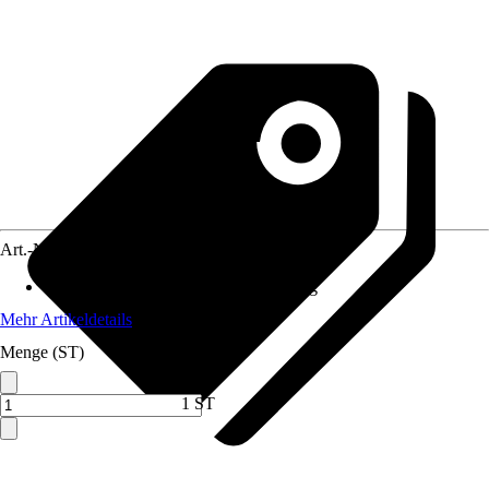
Art.-Nr.
12016483
Anwendungsbereich
:
Duschabtrennung
Mehr Artikeldetails
Menge (ST)
1 ST