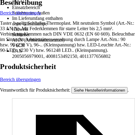
Beschreibung
250 V
Einsatzbereich
Bereich überspringen
Feuchtraum, Außen
Im Lieferumfang enthalten
Taster 1-polig Schließer Thermoplast. Mit neutralem Symbol (Art.-Nr.:
ohne Glimmlampe
33 AN N). Mit Federklemmen für starre Leiter bis 2,5 mm².
Hinweis
Verbindungsklemmen nach DIN VDE 0632 (EN 60 669). Beleuchtbar
Schließer
im Sinne der Arbeitsstättenverordnung durch Lampe Art.-Nrn.: 90
AKN (Artikelkurznummer)
bzw. 95 (230 V), 96-.. (Kleinspannung) bzw. LED-Leuchte Art.-Nr.:
V6CR
90-LED.. (230 V) bzw. 961248 LED.. (Kleinspannung).
EAN
2005056979001, 4008153492150, 4011377656802
Produktsicherheit
Bereich überspringen
Verantwortlich für Produktsicherheit:
.
Siehe Herstellerinformationen