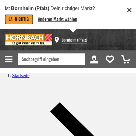
Ist
Bornheim (Pfalz)
Dein richtiger Markt?
JA, RICHTIG
Anderen Markt wählen
Bornheim (Pfalz)
Startseite