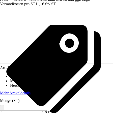
Versandkosten pro ST
11,16 €
*
/
ST
Art.-Nr.
5056979
Artikeltyp
:
Schalter
Montageart
:
Aufputz
Herstellerartikelnummer
:
831 W
Mehr Artikeldetails
Menge (ST)
1 ST