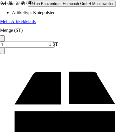
Art.-Nr.
12467496
Verkauf durch:
Union Bauzentrum Hornbach GmbH Münchweiler
Artikeltyp
:
Kniepolster
Mehr Artikeldetails
Menge (ST)
1 ST