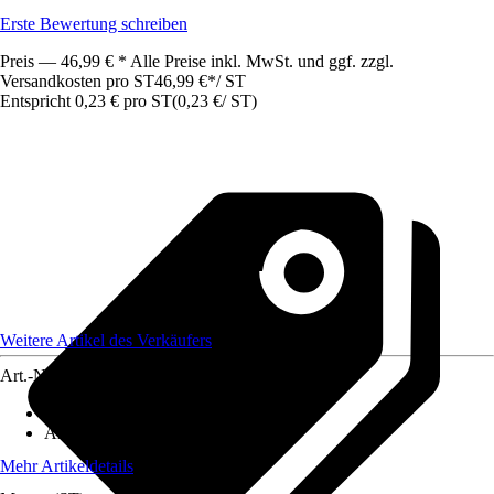
Erste Bewertung schreiben
Preis — 46,99 € * Alle Preise inkl. MwSt. und ggf. zzgl.
Versandkosten pro ST
46,99 €
*
/
ST
Entspricht 0,23 € pro ST
(
0,23 €
/
ST
)
Weitere Artikel des Verkäufers
Art.-Nr.
12474414
Geeignet für
:
Universell einsetzbar
Anwendung
:
Anzucht
Mehr Artikeldetails