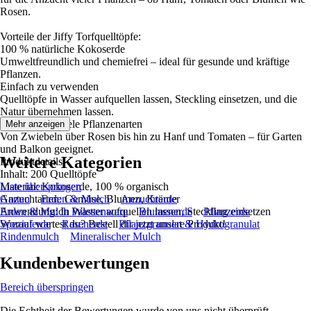
Rosen.
Vorteile der Jiffy Torfquelltöpfe:
100 % natürliche Kokoserde
Umweltfreundlich und chemiefrei – ideal für gesunde und kräftige
Pflanzen.
Einfach zu verwenden
Quelltöpfe in Wasser aufquellen lassen, Steckling einsetzen, und die
Natur übernehmen lassen.
Vielseitig für viele Pflanzenarten
Mehr anzeigen
Von Zwiebeln über Rosen bis hin zu Hanf und Tomaten – für Garten
und Balkon geeignet.
Weitere Kategorien
Produktdetails:
Inhalt: 200 Quelltöpfe
Material: Kokoserde, 100 % organisch
Liste überspringen
Anzuchtarten: Gemüse, Blumen, Kräuter
Garten
Erden & Mulch
Anzuchterde
Anwendung: In Wasser aufquellen lassen, Steckling einsetzen
Erden & Mulch Palettenware
Blumenerde
Pflanzerde
Worauf wartest du? Bestell dir jetzt unsere Produkt!
Spezialerde
Rasenerde
Pflanzgranulat & Hydrogranulat
Rindenmulch
Mineralischer Mulch
Kundenbewertungen
Bereich überspringen
Die Echtheit der Bewertungen wurde von uns nicht überprüft.