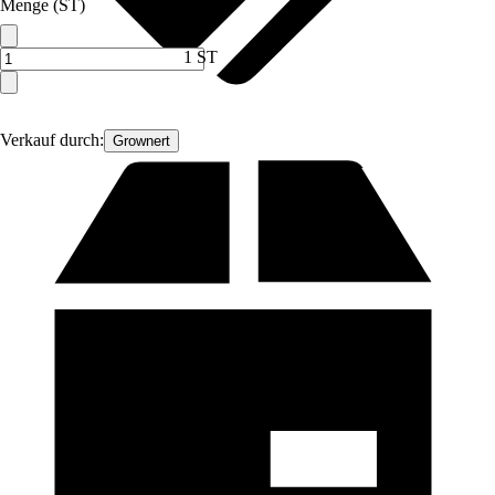
Menge (ST)
1 ST
Verkauf durch:
Grownert