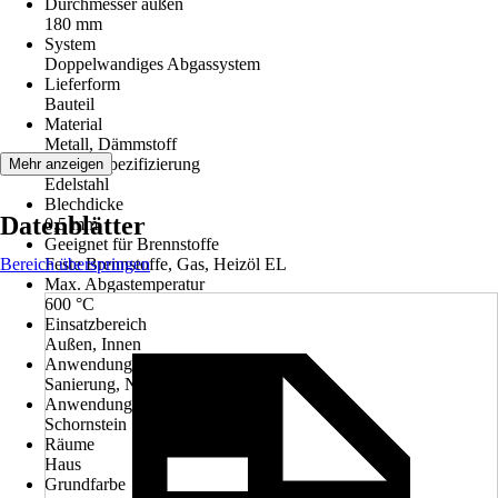
Durchmesser außen
180 mm
System
Doppelwandiges Abgassystem
Lieferform
Bauteil
Material
Metall, Dämmstoff
Materialspezifizierung
Mehr anzeigen
Edelstahl
Blechdicke
Datenblätter
0,5 mm
Geeignet für Brennstoffe
Bereich überspringen
Feste Brennstoffe, Gas, Heizöl EL
Max. Abgastemperatur
600 °C
Einsatzbereich
Außen, Innen
Anwendung
Sanierung, Neubau
Anwendungsbereich
Schornstein
Räume
Haus
Grundfarbe