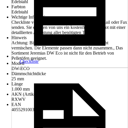
Edelstahl
Farbton
Edelstahl
Wichtige Information
Checkliste vollständig ausfüllen und an uns per E-Mail oder Fax
senden. Sie erhalten von uns ein kostenfreies Angebot mit einer
detaillierten Auflistung aller benötigten Teile
Hinweis
Achtung: Bitte die Systeme Vision, Eco und FU nicht
vermischen. Die Elemente passen dann nicht zusammen., Das
Sortiment Jeremias DW Eco ist nicht für den Betrieb von
Pelletöfen geeignet.
Checkliste
Modell
DW-ECO
Dämmschichtdicke
25 mm
Länge
1.000 mm
AKN (Artikelkurznummer)
RXWV
EAN
4055291003601