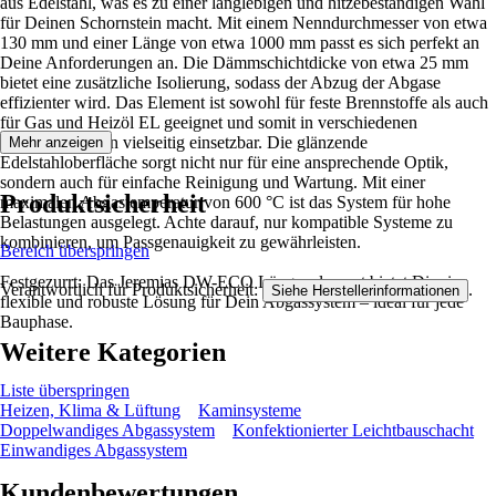
aus Edelstahl, was es zu einer langlebigen und hitzebeständigen Wahl
für Deinen Schornstein macht. Mit einem Nenndurchmesser von etwa
130 mm und einer Länge von etwa 1000 mm passt es sich perfekt an
Deine Anforderungen an. Die Dämmschichtdicke von etwa 25 mm
bietet eine zusätzliche Isolierung, sodass der Abzug der Abgase
effizienter wird. Das Element ist sowohl für feste Brennstoffe als auch
für Gas und Heizöl EL geeignet und somit in verschiedenen
Einsatzbereichen vielseitig einsetzbar. Die glänzende
Mehr anzeigen
Edelstahloberfläche sorgt nicht nur für eine ansprechende Optik,
sondern auch für einfache Reinigung und Wartung. Mit einer
Produktsicherheit
maximalen Abgastemperatur von 600 °C ist das System für hohe
Belastungen ausgelegt. Achte darauf, nur kompatible Systeme zu
kombinieren, um Passgenauigkeit zu gewährleisten.
Bereich überspringen
Festgezurrt: Das Jeremias DW-ECO Längenelement bietet Dir eine
Verantwortlich für Produktsicherheit:
.
Siehe Herstellerinformationen
flexible und robuste Lösung für Dein Abgassystem – ideal für jede
Bauphase.
Weitere Kategorien
Liste überspringen
Heizen, Klima & Lüftung
Kaminsysteme
Doppelwandiges Abgassystem
Konfektionierter Leichtbauschacht
Einwandiges Abgassystem
Kundenbewertungen