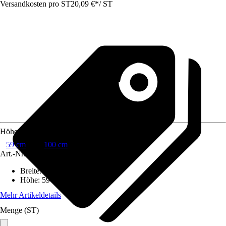
Versandkosten pro ST
20,09 €
*
/
ST
Höhe
59 cm
100 cm
Art.-Nr.
7451282
Breite
:
250 cm
Höhe
:
59 cm
Mehr Artikeldetails
Menge (ST)