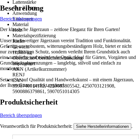
Lattenstärke
Beschreibung
48 x 23 mm
Anwendung
Bereich überspringen
Einzäunen
Material
Der klassische Jägerzaun – zeitlose Eleganz für Ihren Garten!
Holz
Materialspezifizierung
Unser hochwertiger Jägerzaun vereint Tradition und Funktionalität.
Kiefer
Gefertigt aus robustem, witterungsbeständigem Holz, bietet er nicht
Gewicht
nur zuverlässigen Schutz, sondern verleiht Ihrem Grundstück auch
11,883 kg
eine natürliche und einladende Optik. Ideal für Gärten, Vorgärten und
Oberfläche/Oberflächenbehandlung
Grundstücksabgrenzungen – langlebig, stilvoll und einfach zu
Imprägniert
montieren.
AKN (Artikelkurznummer)
RENJ
Setzen Sie auf Qualität und Handwerkskunst – mit einem Jägerzaun,
EAN
der Ihren Garten perfekt ergänzt!
3598740014182, 4250083805542, 4250703121908,
5900886379861, 5907051014305
Produktsicherheit
Bereich überspringen
Verantwortlich für Produktsicherheit:
.
Siehe Herstellerinformationen