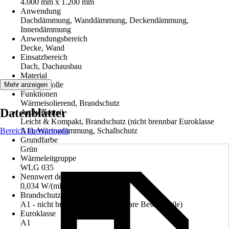
4.000 mm x 1.200 mm
Anwendung
Dachdämmung, Wanddämmung, Deckendämmung,
Innendämmung
Anwendungsbereich
Decke, Wand
Einsatzbereich
Dach, Dachausbau
Material
Mineralwolle
Mehr anzeigen
Funktionen
Wärmeisolierend, Brandschutz
Datenblätter
Artikelvorteil
Leicht & Kompakt, Brandschutz (nicht brennbar Euroklasse
Bereich überspringen
A1), Wärmedämmung, Schallschutz
Grundfarbe
Grün
Wärmeleitgruppe
WLG 035
Nennwert der Wärmeleitfähigkeit λD
0,034 W/(mK)
Brandschutzklasse
A1 - nicht brennbar (ohne brennbare Bestandteile)
Euroklasse
A1