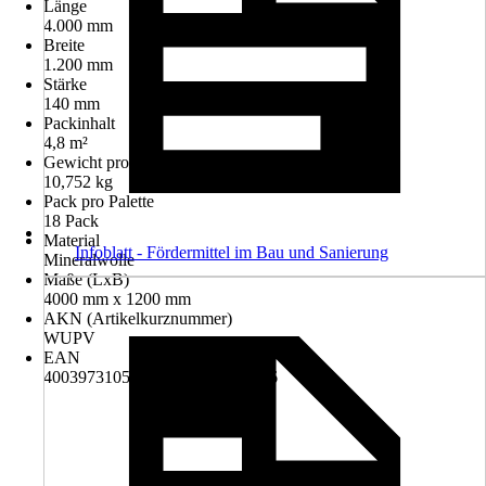
Länge
4.000 mm
Breite
1.200 mm
Stärke
140 mm
Packinhalt
4,8 m²
Gewicht pro Pack
10,752 kg
Pack pro Palette
18 Pack
Material
Infoblatt - Fördermittel im Bau und Sanierung
Mineralwolle
Maße (LxB)
4000 mm x 1200 mm
AKN (Artikelkurznummer)
WUPV
EAN
4003973105303, 4003973250546