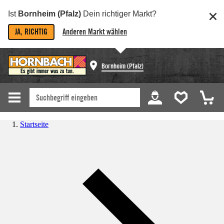
Ist
Bornheim (Pfalz)
Dein richtiger Markt?
JA, RICHTIG
Anderen Markt wählen
Bornheim (Pfalz)
Startseite