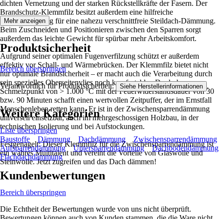
dichten Vernetzung und der starken Rückstellkräfte der Fasern. Der
Brandschutz-Klemmfilz besitzt außerdem eine hilfreiche
Strichmarkierung für eine nahezu verschnittfreie Steildach-Dämmung.
Mehr anzeigen
Beim Zuschneiden und Positionieren zwischen den Sparren sorgt
außerdem das leichte Gewicht für spürbar mehr Arbeitskomfort.
Produktsicherheit
Aufgrund seiner optimalen Fugenverfilzung schützt er außerdem
effektiv vor Schall- und Wärmebrücken. Der Klemmfilz bietet nicht
Bereich überspringen
nur optimale Brandsicherheit – er macht auch die Verarbeitung durch
sein spezielles Oberseitenvlies noch komfortabler. Der hohe
Verantwortlich für Produktsicherheit:
.
Siehe Herstellerinformationen
Schmelzpunkt von > 1.000 °C mit der Feuerwiderstandsdauer von 30
bzw. 90 Minuten schafft einen wertvollen Zeitpuffer, der im Ernstfall
Menschenleben retten kann. Er ist in der Zwischensparrendämmung
Weitere Kategorien
universell einsetzbar, auch im mehrgeschossigen Holzbau, in der
technischen Isolierung und bei Aufstockungen.
Liste überspringen
Baustoffe
Dämmung
Dachdämmung
Zwischensparrendämmung
Festgenagelt: Dieser Klemmfilz für die Zwischensparrendämmung ist
Aufsparrendämmung
Untersparrendämmung
Dachbodendämmung
ein wahres Multitalent und vereint die Vorteile von Glaswolle und
Flachdachdämmung
Steinwolle. Jetzt zugreifen und das Dach dämmen!
Kundenbewertungen
Bereich überspringen
Die Echtheit der Bewertungen wurde von uns nicht überprüft.
Bewertungen können auch von Kunden stammen, die die Ware nicht