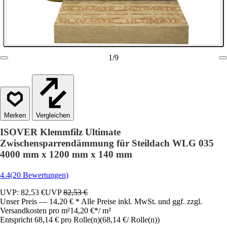
1
/
9
Vergleichen
ISOVER Klemmfilz Ultimate
Zwischensparrendämmung für Steildach WLG 035
4000 mm x 1200 mm x 140 mm
4.4
(20 Bewertungen)
UVP: 82,53 €
UVP
82,53 €
Unser Preis — 14,20 € * Alle Preise inkl. MwSt. und ggf. zzgl.
Versandkosten pro m²
14,20 €
*
/
m²
Entspricht 68,14 € pro Rolle(n)
(
68,14 €
/
Rolle(n)
)