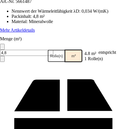
Art.-Nr.
5661487
Nennwert der Wärmeleitfähigkeit λD
:
0,034 W/(mK)
Packinhalt
:
4,8 m²
Material
:
Mineralwolle
Mehr Artikeldetails
Menge (m²)
entspricht
4.8 m²
Rolle(n)
m²
1 Rolle(n)