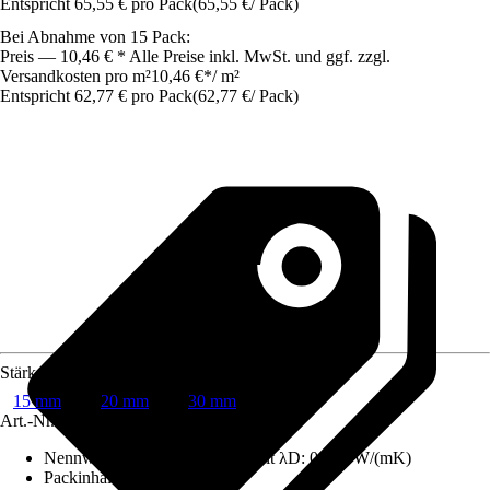
Entspricht 65,55 € pro Pack
(
65,55 €
/
Pack
)
Bei Abnahme von 15 Pack:
Preis — 10,46 € * Alle Preise inkl. MwSt. und ggf. zzgl.
Versandkosten pro m²
10,46 €
*
/
m²
Entspricht 62,77 € pro Pack
(
62,77 €
/
Pack
)
Stärke
15 mm
20 mm
30 mm
Art.-Nr.
5549045
Nennwert der Wärmeleitfähigkeit λD
:
0,034 W/(mK)
Packinhalt
:
6 m²