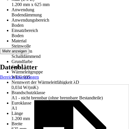
1.200 mm x 625 mm
Anwendung
Bodendämmung
Anwendungsbereich
Boden
Einsatzbereich
Boden
Material
Steinwolle
Funktionen
Mehr anzeigen
Schalldämmend
Grundfarbe
Datenblätter
Gelb
Wärmeleitgruppe
Bereich überspringen
WLG 035
Nennwert der Wärmeleitfähigkeit λD
0,034 W/(mK)
Brandschutzklasse
A1 - nicht brennbar (ohne brennbare Bestandteile)
Euroklasse
A1
Länge
1.200 mm
Breite
625 mm