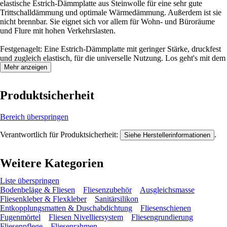
elastische Estrich-Dämmplatte aus Steinwolle für eine sehr gute
Trittschalldämmung und optimale Wärmedämmung. Außerdem ist sie
nicht brennbar. Sie eignet sich vor allem für Wohn- und Büroräume
und Flure mit hohen Verkehrslasten.
Festgenagelt: Eine Estrich-Dämmplatte mit geringer Stärke, druckfest
und zugleich elastisch, für die universelle Nutzung. Los geht's mit dem
Verlegen!
Mehr anzeigen
Produktsicherheit
Bereich überspringen
Verantwortlich für Produktsicherheit:
.
Siehe Herstellerinformationen
Weitere Kategorien
Liste überspringen
Bodenbeläge & Fliesen
Fliesenzubehör
Ausgleichsmasse
Fliesenkleber & Flexkleber
Sanitärsilikon
Entkopplungsmatten & Duschabdichtung
Fliesenschienen
Fugenmörtel
Fliesen Nivelliersystem
Fliesengrundierung
Fliesenpflege
Fliesenrahmen