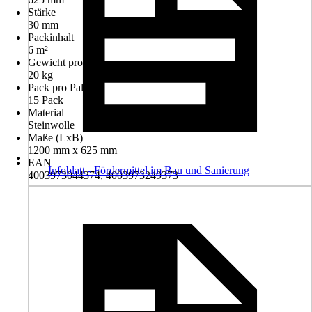
Stärke
30 mm
Packinhalt
6 m²
Gewicht pro Pack
20 kg
Pack pro Palette
15 Pack
Material
Steinwolle
Maße (LxB)
1200 mm x 625 mm
EAN
Infoblatt - Fördermittel im Bau und Sanierung
4003973044374, 4003973249373