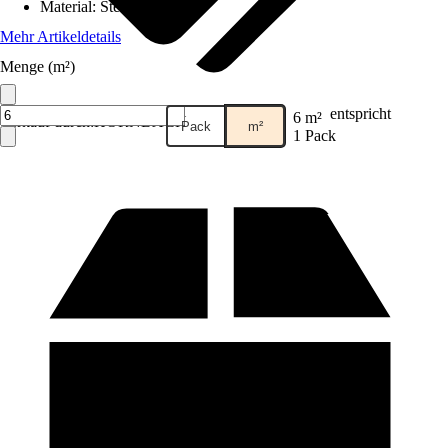
Material
:
Steinwolle
Mehr Artikeldetails
Menge (m²)
entspricht
6 m²
Verkauf durch:
HORNBACH
Pack
m²
1 Pack