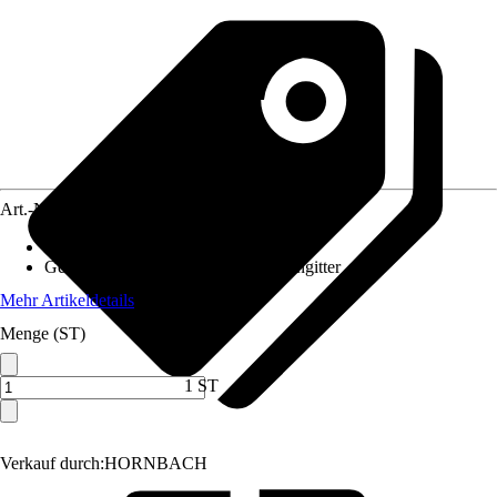
Art.-Nr.
5651632
Material
:
Aluminium
Geeignet für
:
Insektenschutz, Fliegengitter
Mehr Artikeldetails
Menge (ST)
1 ST
Verkauf durch:
HORNBACH