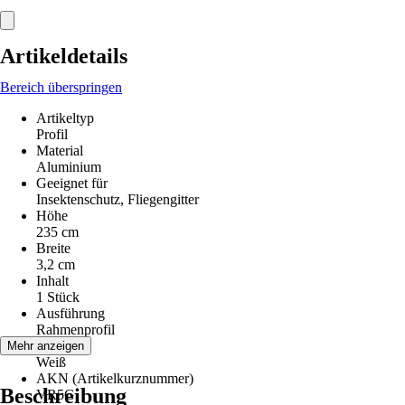
Artikeldetails
Bereich überspringen
Artikeltyp
Profil
Material
Aluminium
Geeignet für
Insektenschutz, Fliegengitter
Höhe
235 cm
Breite
3,2 cm
Inhalt
1 Stück
Ausführung
Rahmenprofil
Farbton
Mehr anzeigen
Weiß
AKN (Artikelkurznummer)
Beschreibung
VR5G