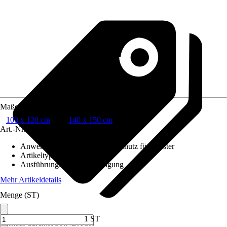
Maße (BxH)
100 x 120 cm
140 x 150 cm
Art.-Nr.
12508337
Anwendungsbereich
:
Insektenschutz für Fenster
Artikeltyp
:
Fensterrahmen
Ausführung
:
Klemmbefestigung
Mehr Artikeldetails
Menge (ST)
1 ST
Verkauf durch:
HORNBACH