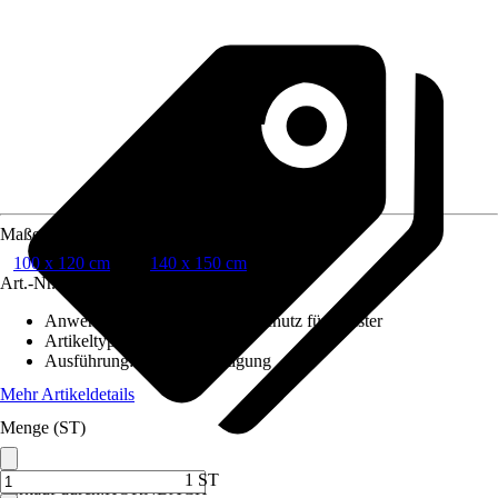
Maße (BxH)
100 x 120 cm
140 x 150 cm
Art.-Nr.
12508340
Anwendungsbereich
:
Insektenschutz für Fenster
Artikeltyp
:
Fensterrahmen
Ausführung
:
Klemmbefestigung
Mehr Artikeldetails
Menge (ST)
1 ST
Verkauf durch:
HORNBACH