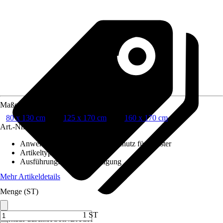
Maße (BxH)
80 x 130 cm
125 x 170 cm
160 x 170 cm
Art.-Nr.
12508365
Anwendungsbereich
:
Insektenschutz für Fenster
Artikeltyp
:
Rollo
Ausführung
:
Klemmbefestigung
Mehr Artikeldetails
Menge (ST)
1 ST
Verkauf durch:
HORNBACH