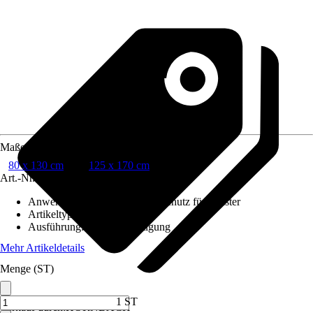
Maße (BxH)
80 x 130 cm
125 x 170 cm
Art.-Nr.
12508366
Anwendungsbereich
:
Insektenschutz für Fenster
Artikeltyp
:
Rollo
Ausführung
:
Klemmbefestigung
Mehr Artikeldetails
Menge (ST)
1 ST
Verkauf durch:
HORNBACH