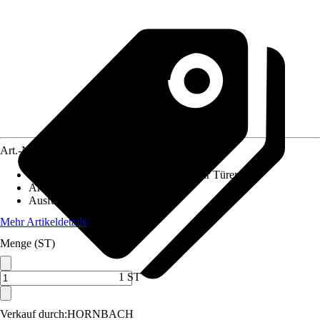
Art.-Nr.
12508343
Anwendungsbereich
:
Insektenschutz für Türen
Artikeltyp
:
Türrahmen
Ausführung
:
Schiebetür
Mehr Artikeldetails
Menge (ST)
1 ST
Verkauf durch:
HORNBACH