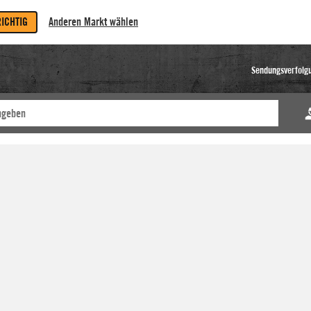
RICHTIG
Anderen Markt wählen
Sendungsverfolg