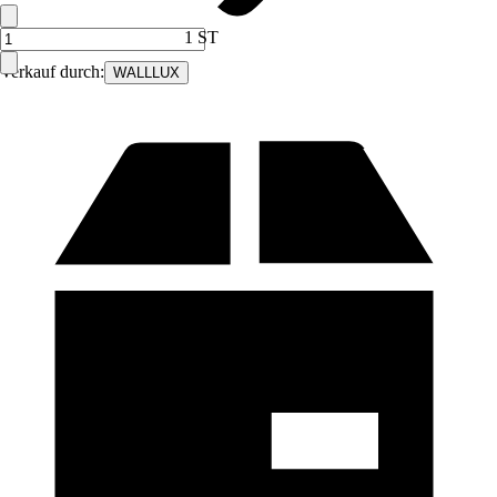
1 ST
Verkauf durch:
WALLLUX