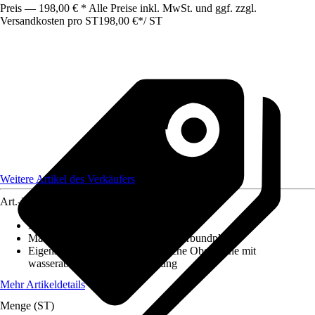
Preis — 198,00 € * Alle Preise inkl. MwSt. und ggf. zzgl.
Versandkosten pro ST
198,00 €
*
/
ST
Weitere Artikel des Verkäufers
Art.-Nr.
12584567
Maße (LxBxS)
:
2000x900x3
Material
:
Aluminium, Aluminiumverbundplatte
Eigenschaft
:
Kratzfest, Hygienische Oberfläche mit
wasserabweisender Beschichtung
Mehr Artikeldetails
Menge (ST)