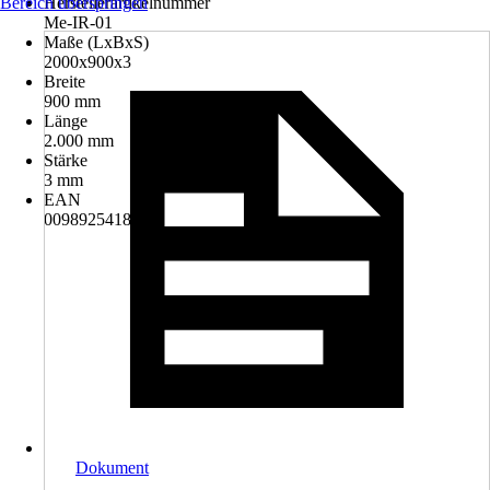
Bereich überspringen
Herstellerartikelnummer
Me-IR-01
Maße (LxBxS)
2000x900x3
Breite
900 mm
Länge
2.000 mm
Stärke
3 mm
EAN
0098925418222
Dokument