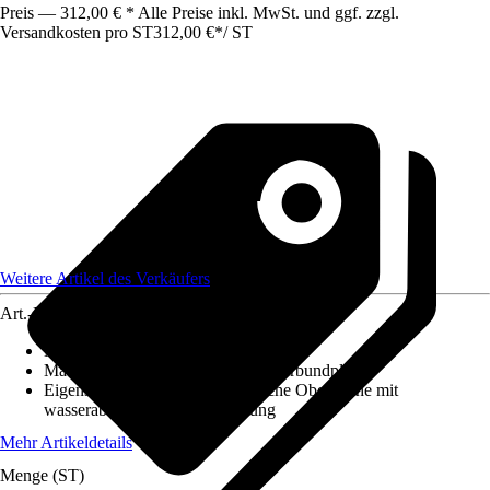
Preis — 312,00 € * Alle Preise inkl. MwSt. und ggf. zzgl.
Versandkosten pro ST
312,00 €
*
/
ST
Weitere Artikel des Verkäufers
Art.-Nr.
12584542
Maße (LxBxS)
:
2550x1250x3
Material
:
Aluminium, Aluminiumverbundplatte
Eigenschaft
:
Kratzfest, Hygienische Oberfläche mit
wasserabweisender Beschichtung
Mehr Artikeldetails
Menge (ST)