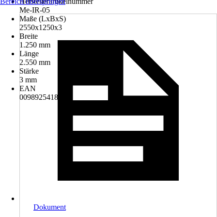
Bereich überspringen
Herstellerartikelnummer
Me-IR-05
Maße (LxBxS)
2550x1250x3
Breite
1.250 mm
Länge
2.550 mm
Stärke
3 mm
EAN
0098925418260
Dokument