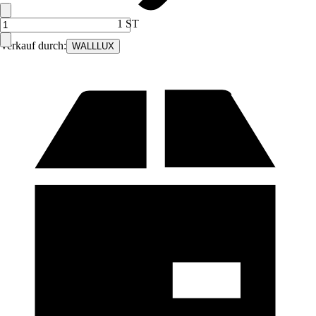
1 ST
Verkauf durch:
WALLLUX